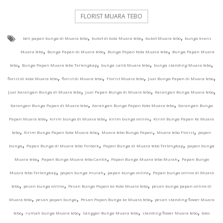
FLORIST MUARA TEBO
,
,
,
beli papan bunga di Muara tebo
buket di kota Muara tebo
buket Muara tebo
bunga krans
,
,
,
Muara tebo
Bunga Papan di Muara tebo
Bunga Papan Kota Muara tebo
Bunga Papan Muara
,
,
,
,
tebo
Bunga Papan Muara tebo Terlengkap
bunga salib Muara tebo
bunga standing Muara tebo
,
,
,
,
florist di kota Muara tebo
florist di Muara tebo
Florist Muara tebo
Jual Bunga Papan di Muara tebo
,
,
,
Jual Karangan Bunga di Muara tebo
Jual Papan Bunga di Muara tebo
Karangan Bunga Muara tebo
,
,
Karangan Bunga Papan di Muara tebo
Karangan Bunga Papan Kota Muara tebo
Karangan Bunga
,
,
,
Papan Muara tebo
kirim bunga di Muara tebo
kirim bunga online
Kirim Bunga Papan Ke Muara
,
,
,
,
tebo
Kirim Bunga Papan Kota Muara tebo
Muara tebo Bunga Papan
Muara tebo Florist
papan
,
,
,
bunga
Papan Bunga di Muara tebo Terbaik
Papan Bunga di Muara tebo Terlengkap
papan bunga
,
,
,
Muara tebo
Papan Bunga Muara tebo Cantik
Papan Bunga Muara tebo Murah
Papan Bunga
,
,
,
Muara tebo Terlengkap
papan bunga murah
papan bunga online
Papan bunga online di Muara
,
,
,
tebo
pesan bunga online
Pesan Bunga Papan ke Kota Muara tebo
pesan bunga papan online di
,
,
,
Muara tebo
pesan papan bunga
Pesan Papan Bunga ke Muara tebo
pesan standing flower Muara
,
,
,
,
tebo
rumah bunga Muara tebo
Sanggar Bunga Muara tebo
standing flower Muara tebo
toko