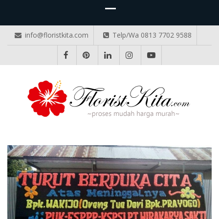
info@floristkita.com
Telp/Wa 0813 7702 9588
TOKO BUNGA PAPAN ONLINE
Karangan Bunga Kirim Langsung – Cepat di Medan