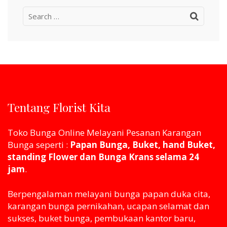
Search
for:
Tentang Florist Kita
Toko Bunga Online Melayani Pesanan Karangan
Bunga seperti :
Papan Bunga, Buket, hand Buket,
standing Flower dan Bunga Krans selama 24
jam
.
Berpengalaman melayani bunga papan duka cita,
karangan bunga pernikahan, ucapan selamat dan
sukses, buket bunga, pembukaan kantor baru,