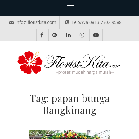
info@floristkita.com
Telp/Wa 0813 7702 9588
TOKO BUNGA PAPAN ONLINE
Karangan Bunga Kirim Langsung – Cepat di Medan
Tag:
papan bunga
Bangkinang