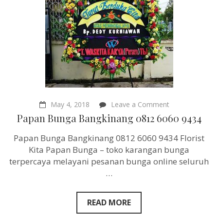
on
May 4, 2018
Leave a Comment
Papan
Papan Bunga Bangkinang 0812 6060 9434
Bunga
Bangkinang
Papan Bunga Bangkinang 0812 6060 9434 Florist
0812
6060
Kita Papan Bunga – toko karangan bunga
9434
terpercaya melayani pesanan bunga online seluruh
…
READ MORE