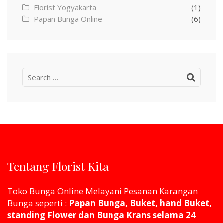
Florist Yogyakarta
(1)
Papan Bunga Online
(6)
Search
for:
Tentang Florist Kita
Toko Bunga Online Melayani Pesanan Karangan
Bunga seperti :
Papan Bunga, Buket, hand Buket,
standing Flower dan Bunga Krans selama 24