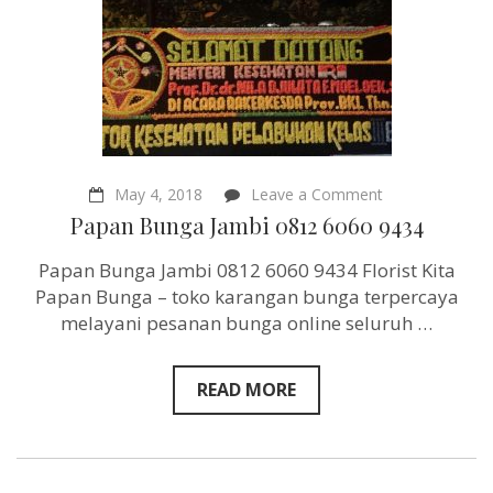
on
May 4, 2018
Leave a Comment
Papan
Papan Bunga Jambi 0812 6060 9434
Bunga
Jambi
Papan Bunga Jambi 0812 6060 9434 Florist Kita
0812
6060
Papan Bunga – toko karangan bunga terpercaya
9434
melayani pesanan bunga online seluruh …
READ MORE