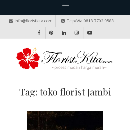
info@floristkita.com
Telp/Wa 0813 7702 9588
TOKO BUNGA PAPAN ONLINE
Karangan Bunga Kirim Langsung – Cepat di Medan
Tag:
toko florist Jambi