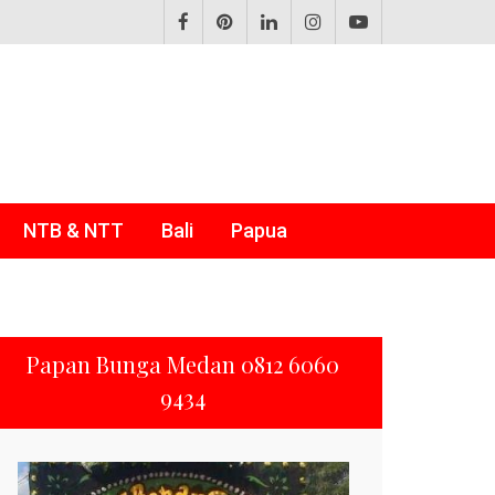
NTB & NTT
Bali
Papua
Papan Bunga Medan 0812 6060
9434