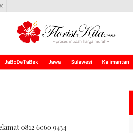
88
NLINE
JaBoDeTaBek
Jawa
Sulawesi
Kalimantan
lamat 0812 6060 9434