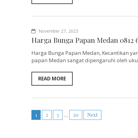
November 27, 2023
Harga Bunga Papan Medan 0812 
Harga Bunga Papan Medan, Kecantikan ya
papan Medan sangat dipengaruhi oleh uk
READ MORE
Posts
1
2
3
…
20
Next
pagination