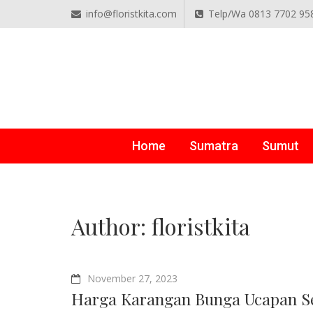
info@floristkita.com
Telp/Wa 0813 7702 95
TOKO BUNGA PAPAN O
Karangan Bunga Kirim Langsung – Cepat di Medan
Home
Sumatra
Sumut
Author:
floristkita
November 27, 2023
Harga Karangan Bunga Ucapan Se