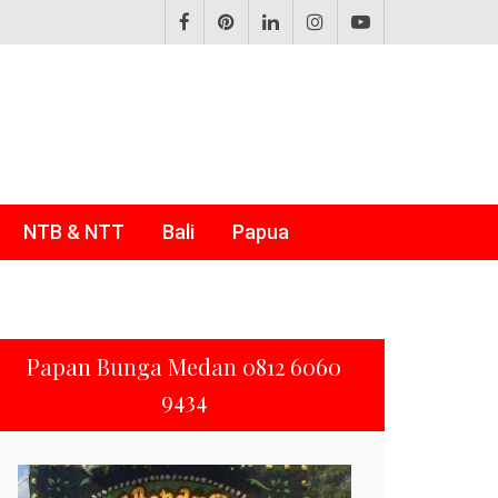
NTB & NTT
Bali
Papua
Papan Bunga Medan 0812 6060
9434