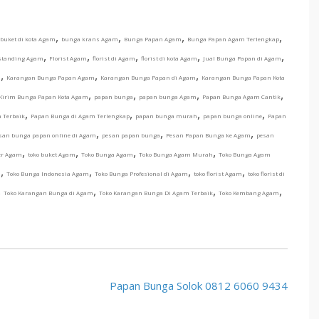
,
,
,
,
buket di kota Agam
bunga krans Agam
Bunga Papan Agam
Bunga Papan Agam Terlengkap
,
,
,
,
,
standing Agam
Florist Agam
florist di Agam
florist di kota Agam
Jual Bunga Papan di Agam
,
,
,
m
Karangan Bunga Papan Agam
Karangan Bunga Papan di Agam
Karangan Bunga Papan Kota
,
,
,
,
Kirim Bunga Papan Kota Agam
papan bunga
papan bunga Agam
Papan Bunga Agam Cantik
,
,
,
,
 Terbaik
Papan Bunga di Agam Terlengkap
papan bunga murah
papan bunga online
Papan
,
,
,
san bunga papan online di Agam
pesan papan bunga
Pesan Papan Bunga ke Agam
pesan
,
,
,
,
er Agam
toko buket Agam
Toko Bunga Agam
Toko Bunga Agam Murah
Toko Bunga Agam
,
,
,
,
a
Toko Bunga Indonesia Agam
Toko Bunga Profesional di Agam
toko florist Agam
toko florist di
,
,
,
,
Toko Karangan Bunga di Agam
Toko Karangan Bunga Di Agam Terbaik
Toko Kembang Agam
Papan Bunga Solok 0812 6060 9434