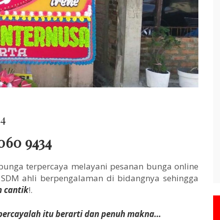
34
060 9434
 bunga terpercaya melayani pesanan bunga online
h SDM ahli berpengalaman di bidangnya sehingga
n cantik
!.
ercayalah itu berarti dan penuh makna…