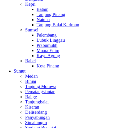
Kepri
Batam
Tanjung Pinang
Natuna
Tanjung Balai Karimun
Sumsel
Palembang
Lubuk Linggau
Prabumulih
Muara Enim
Kayu Agung
Babel
Kota Pinang
Sumut
Medan
Binjai
Tanjung Morawa
Pematangsiantar
Balige
Tanjungbalai
Kisaran
Deliserdang
Panyabungan
Simalungun
Serdang Bedagai