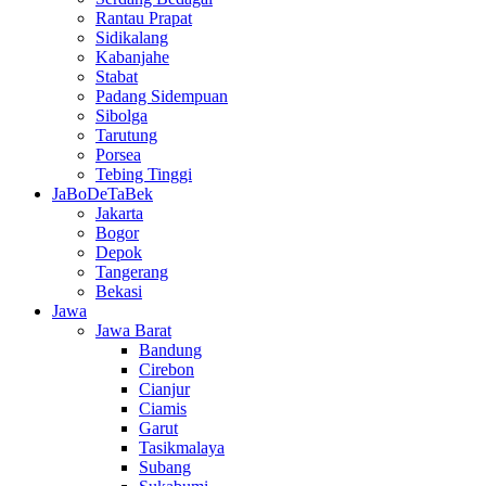
Rantau Prapat
Sidikalang
Kabanjahe
Stabat
Padang Sidempuan
Sibolga
Tarutung
Porsea
Tebing Tinggi
JaBoDeTaBek
Jakarta
Bogor
Depok
Tangerang
Bekasi
Jawa
Jawa Barat
Bandung
Cirebon
Cianjur
Ciamis
Garut
Tasikmalaya
Subang