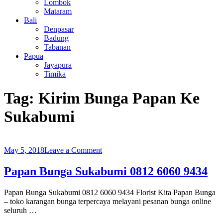
Lombok
Mataram
Bali
Denpasar
Badung
Tabanan
Papua
Jayapura
Timika
Tag:
Kirim Bunga Papan Ke
Sukabumi
on
May 5, 2018
Leave a Comment
Papan
Bunga
Papan Bunga Sukabumi 0812 6060 9434
Sukabumi
0812
Papan Bunga Sukabumi 0812 6060 9434 Florist Kita Papan Bunga
6060
– toko karangan bunga terpercaya melayani pesanan bunga online
9434
seluruh …