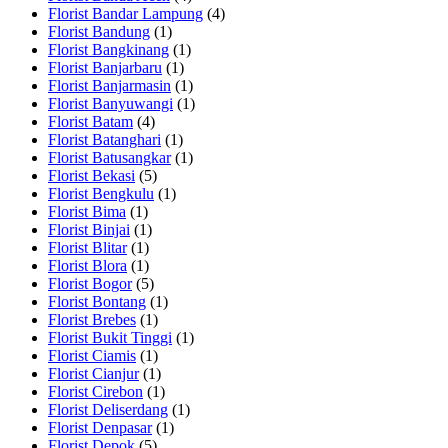
Florist Bandar Lampung
(4)
Florist Bandung
(1)
Florist Bangkinang
(1)
Florist Banjarbaru
(1)
Florist Banjarmasin
(1)
Florist Banyuwangi
(1)
Florist Batam
(4)
Florist Batanghari
(1)
Florist Batusangkar
(1)
Florist Bekasi
(5)
Florist Bengkulu
(1)
Florist Bima
(1)
Florist Binjai
(1)
Florist Blitar
(1)
Florist Blora
(1)
Florist Bogor
(5)
Florist Bontang
(1)
Florist Brebes
(1)
Florist Bukit Tinggi
(1)
Florist Ciamis
(1)
Florist Cianjur
(1)
Florist Cirebon
(1)
Florist Deliserdang
(1)
Florist Denpasar
(1)
Florist Depok
(5)