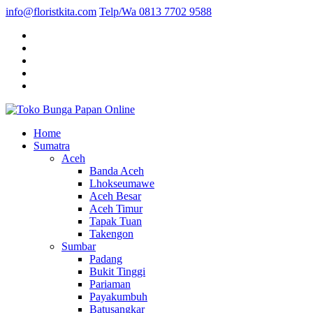
info@floristkita.com
Telp/Wa 0813 7702 9588
Karangan Bunga Kirim Langsung – Cepat di Medan
Home
Toko Bunga Papan Online
Sumatra
Aceh
Banda Aceh
Lhokseumawe
Aceh Besar
Aceh Timur
Tapak Tuan
Takengon
Sumbar
Padang
Bukit Tinggi
Pariaman
Payakumbuh
Batusangkar