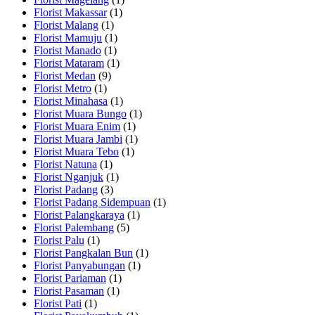
Florist Makassar
(1)
Florist Malang
(1)
Florist Mamuju
(1)
Florist Manado
(1)
Florist Mataram
(1)
Florist Medan
(9)
Florist Metro
(1)
Florist Minahasa
(1)
Florist Muara Bungo
(1)
Florist Muara Enim
(1)
Florist Muara Jambi
(1)
Florist Muara Tebo
(1)
Florist Natuna
(1)
Florist Nganjuk
(1)
Florist Padang
(3)
Florist Padang Sidempuan
(1)
Florist Palangkaraya
(1)
Florist Palembang
(5)
Florist Palu
(1)
Florist Pangkalan Bun
(1)
Florist Panyabungan
(1)
Florist Pariaman
(1)
Florist Pasaman
(1)
Florist Pati
(1)