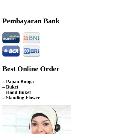
Email: info@nusantaraflorist.com
Buka Senin sd. Minggu
Pembayaran Bank
Best Online Order
– Papan Bunga
–
Buket
–
Hand Buket
–
Standing Flower