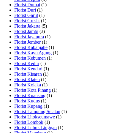
Florist Dumai
(1)
Florist Duri
(1)
Florist Garut
(1)
Florist Gresik
(1)
Florist Jakarta
(5)
Florist Jambi
(3)
Florist Jayapura
(1)
Florist Jember
(1)
Florist Kabanjahe
(1)
Florist Kayu Agung
(1)
Florist Kebumen
(1)
Florist Kediri
(1)
Florist Kendari
(1)
Florist Kisaran
(1)
Florist Klaten
(1)
Florist Kolaka
(1)
Florist Kota Pinang
(1)
Florist Kuansing
(1)
Florist Kudus
(1)
Florist Kupang
(1)
Florist Lampung Selatan
(1)
Florist Lhokseumawe
(1)
Florist Lombok
(1)
Florist Lubuk Linggau
(1)
Florist Magelang
(1)