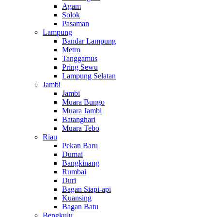
Agam
Solok
Pasaman
Lampung
Bandar Lampung
Metro
Tanggamus
Pring Sewu
Lampung Selatan
Jambi
Jambi
Muara Bungo
Muara Jambi
Batanghari
Muara Tebo
Riau
Pekan Baru
Dumai
Bangkinang
Rumbai
Duri
Bagan Siapi-api
Kuansing
Bagan Batu
Bengkulu