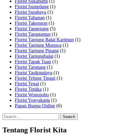
Florist Sukabumi
(1)
Florist Sumedang
(1)
Florist Surabaya
(1)
Florist Tabanan
(1)
Florist Takengon
(1)
Florist Tangerang
(5)
Florist Tanggamus
(1)
Florist Tanjung Balai Karimun
(1)
Florist Tanjung Morawa
(1)
Florist Tanjung Pinang
(1)
Florist Tanjungbalai
(1)
Florist Tapak Tuan
(1)
Florist Tarutung
(1)
Florist Tasikmalaya
(1)
Florist Tebing Tinggi
(1)
Florist Tegal
(1)
Florist Timika
(1)
Florist Wonosobo
(1)
Florist Yogyakarta
(1)
Papan Bunga Online
(6)
Search
for:
Tentang Florist Kita