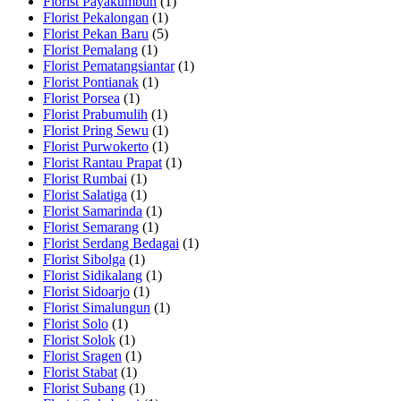
Florist Payakumbuh
(1)
Florist Pekalongan
(1)
Florist Pekan Baru
(5)
Florist Pemalang
(1)
Florist Pematangsiantar
(1)
Florist Pontianak
(1)
Florist Porsea
(1)
Florist Prabumulih
(1)
Florist Pring Sewu
(1)
Florist Purwokerto
(1)
Florist Rantau Prapat
(1)
Florist Rumbai
(1)
Florist Salatiga
(1)
Florist Samarinda
(1)
Florist Semarang
(1)
Florist Serdang Bedagai
(1)
Florist Sibolga
(1)
Florist Sidikalang
(1)
Florist Sidoarjo
(1)
Florist Simalungun
(1)
Florist Solo
(1)
Florist Solok
(1)
Florist Sragen
(1)
Florist Stabat
(1)
Florist Subang
(1)