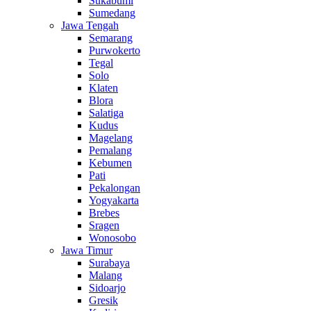
Sukabumi
Sumedang
Jawa Tengah
Semarang
Purwokerto
Tegal
Solo
Klaten
Blora
Salatiga
Kudus
Magelang
Pemalang
Kebumen
Pati
Pekalongan
Yogyakarta
Brebes
Sragen
Wonosobo
Jawa Timur
Surabaya
Malang
Sidoarjo
Gresik