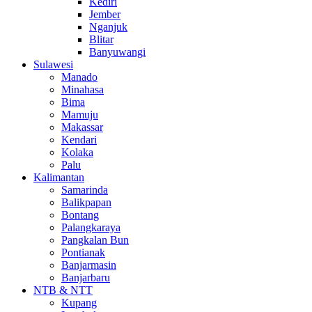
Kediri
Jember
Nganjuk
Blitar
Banyuwangi
Sulawesi
Manado
Minahasa
Bima
Mamuju
Makassar
Kendari
Kolaka
Palu
Kalimantan
Samarinda
Balikpapan
Bontang
Palangkaraya
Pangkalan Bun
Pontianak
Banjarmasin
Banjarbaru
NTB & NTT
Kupang