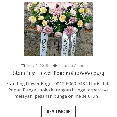
on
May 5, 2018
Leave a Comment
Standing
Standing Flower Bogor 0812 6060 9434
Flower
Bogor
Standing Flower Bogor 0812 6060 9434 Florist Kita
0812
6060
Papan Bunga – toko karangan bunga terpercaya
9434
melayani pesanan bunga online seluruh …
READ MORE