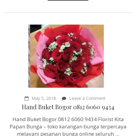
on
May 5, 2018
Leave a Comment
Hand
Hand Buket Bogor 0812 6060 9434
Buket
Bogor
Hand Buket Bogor 0812 6060 9434 Florist Kita
0812
6060
Papan Bunga – toko karangan bunga terpercaya
9434
melayani pesanan bunga online seluruh …