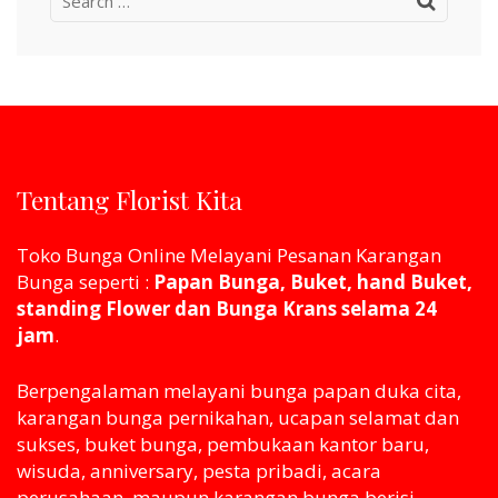
for:
Tentang Florist Kita
Toko Bunga Online Melayani Pesanan Karangan
Bunga seperti :
Papan Bunga, Buket, hand Buket,
standing Flower dan Bunga Krans selama 24
jam
.
Berpengalaman melayani bunga papan duka cita,
karangan bunga pernikahan, ucapan selamat dan
sukses, buket bunga, pembukaan kantor baru,
wisuda, anniversary, pesta pribadi, acara
perusahaan, maupun karangan bunga berisi