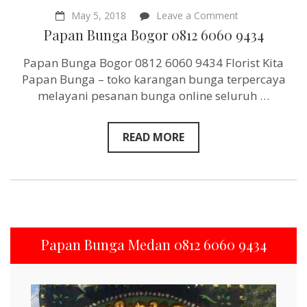
on
May 5, 2018
Leave a Comment
Papan
Papan Bunga Bogor 0812 6060 9434
Bunga
Bogor
Papan Bunga Bogor 0812 6060 9434 Florist Kita
0812
6060
Papan Bunga – toko karangan bunga terpercaya
9434
melayani pesanan bunga online seluruh …
READ MORE
Papan Bunga Medan 0812 6060 9434