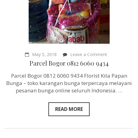
on
May 5, 2018
Leave a Comment
Parcel
Parcel Bogor 0812 6060 9434
Bogor
0812
Parcel Bogor 0812 6060 9434 Florist Kita Papan
6060
9434
Bunga – toko karangan bunga terpercaya melayani
pesanan bunga online seluruh Indonesia. …
READ MORE