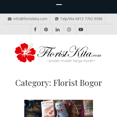
info@floristkita.com
Telp/Wa 0813 7702 9588
TOKO BUNGA PAPAN ONLINE
Karangan Bunga Kirim Langsung – Cepat di Medan
Category:
Florist Bogor