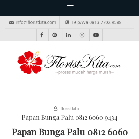
info@floristkita.com
Telp/Wa 0813 7702 9588
TOKO BUNGA PAPAN ONLINE
Karangan Bunga Kirim Langsung – Cepat di Medan
floristkita
Papan Bunga Palu 0812 6060 9434
Papan Bunga Palu 0812 6060