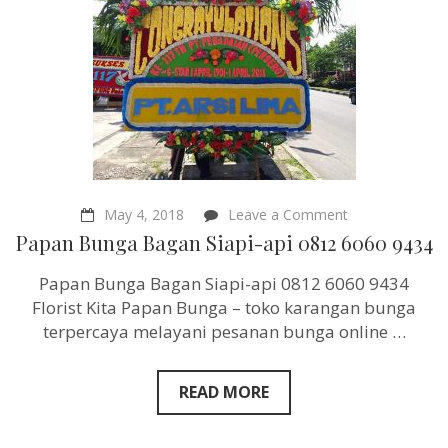
on
May 4, 2018
Leave a Comment
Papan
Papan Bunga Bagan Siapi-api 0812 6060 9434
Bunga
Bagan
Papan Bunga Bagan Siapi-api 0812 6060 9434
Siapi-
api
Florist Kita Papan Bunga – toko karangan bunga
0812
terpercaya melayani pesanan bunga online …
6060
9434
READ MORE