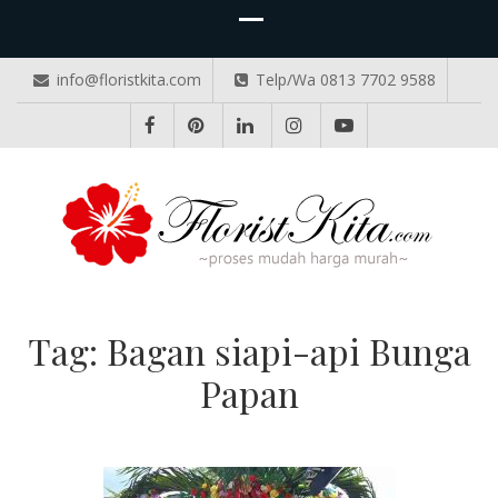
info@floristkita.com
Telp/Wa 0813 7702 9588
TOKO BUNGA PAPAN ONLINE
Karangan Bunga Kirim Langsung – Cepat di Medan
Tag:
Bagan siapi-api Bunga
Papan