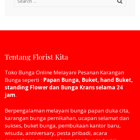
Search
for:
Tentang Florist Kita
Toko Bunga Online Melayani Pesanan Karangan
Bunga seperti :
Papan Bunga, Buket, hand Buket,
standing Flower dan Bunga Krans selama 24
jam
.
Berpengalaman melayani bunga papan duka cita,
karangan bunga pernikahan, ucapan selamat dan
sukses, buket bunga, pembukaan kantor baru,
wisuda, anniversary, pesta pribadi, acara