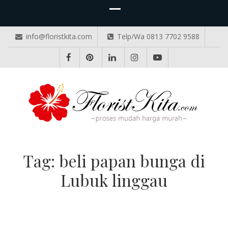
info@floristkita.com
Telp/Wa 0813 7702 9588
TOKO BUNGA PAPAN ONLINE
Karangan Bunga Kirim Langsung – Cepat di Medan
Tag:
beli papan bunga di
Lubuk linggau