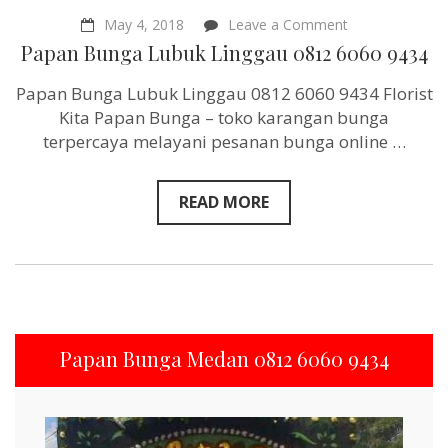
on
May 4, 2018
Leave a Comment
Papan
Papan Bunga Lubuk Linggau 0812 6060 9434
Bunga
Lubuk
Papan Bunga Lubuk Linggau 0812 6060 9434 Florist
Linggau
0812
Kita Papan Bunga – toko karangan bunga
6060
terpercaya melayani pesanan bunga online …
9434
READ MORE
Papan Bunga Medan 0812 6060 9434