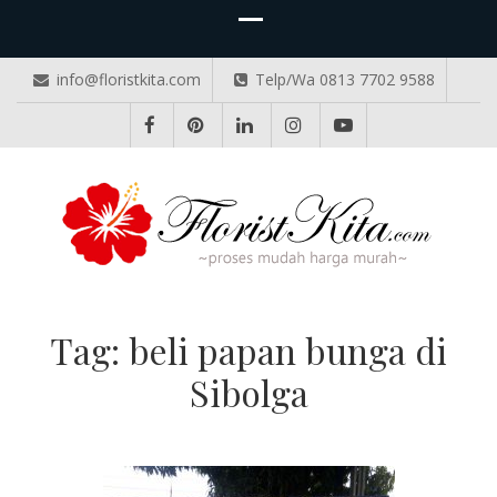
info@floristkita.com
Telp/Wa 0813 7702 9588
TOKO BUNGA PAPAN ONLINE
Karangan Bunga Kirim Langsung – Cepat di Medan
Tag:
beli papan bunga di
Sibolga