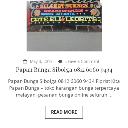
on
May 3, 2018
Leave a Comment
Papan
Papan Bunga Sibolga 0812 6060 9434
Bunga
Sibolga
Papan Bunga Sibolga 0812 6060 9434 Florist Kita
0812
6060
Papan Bunga – toko karangan bunga terpercaya
9434
melayani pesanan bunga online seluruh …
READ MORE