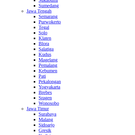
Sukabumi
Sumedang
Jawa Tengah
Semarang
Purwokerto
Tegal
Solo
Klaten
Blora
Salatiga
Kudus
Magelang
Pemalang
Kebumen
Pati
Pekalongan
Yogyakarta
Brebes
Sragen
Wonosobo
Jawa Timur
Surabaya
Malang
Sidoarjo
Gresik