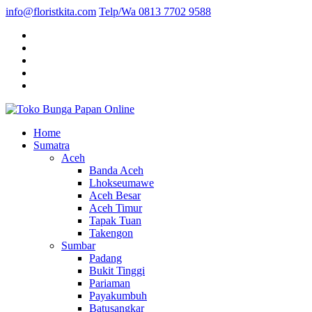
info@floristkita.com
Telp/Wa 0813 7702 9588
Karangan Bunga Kirim Langsung – Cepat di Medan
Home
Toko Bunga Papan Online
Sumatra
Aceh
Banda Aceh
Lhokseumawe
Aceh Besar
Aceh Timur
Tapak Tuan
Takengon
Sumbar
Padang
Bukit Tinggi
Pariaman
Payakumbuh
Batusangkar