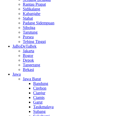
Rantau Prapat
Sidikalang
Kabanjahe
Stabat
Padang Sidempuan
Sibolga
Tarutung
Porsea
Tebing Tinggi
JaBoDeTaBek
Jakarta
Bogor
Depok
Tangerang
Bekasi
Jawa
Jawa Barat
Bandung
Cirebon
Cianjur
Ciamis
Garut
Tasikmalaya
Subang