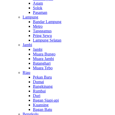
Agam
Solok
Pasaman
Lampung
Bandar Lampung
Metro
Tanggamus
Pring Sewu
Lampung Selatan
Jambi
Jambi
Muara Bungo
Muara Jambi
Batanghari
Muara Tebo
Riau
Pekan Baru
Dumai
Bangkinang
Rumbai
Duri
Bagan Siapi-api
Kuansing
Bagan Batu
Bengkulu