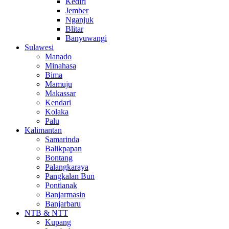
Kediri
Jember
Nganjuk
Blitar
Banyuwangi
Sulawesi
Manado
Minahasa
Bima
Mamuju
Makassar
Kendari
Kolaka
Palu
Kalimantan
Samarinda
Balikpapan
Bontang
Palangkaraya
Pangkalan Bun
Pontianak
Banjarmasin
Banjarbaru
NTB & NTT
Kupang