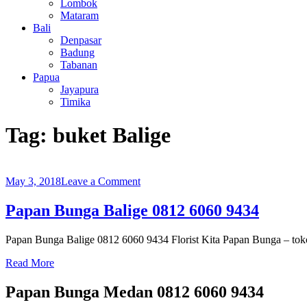
Lombok
Mataram
Bali
Denpasar
Badung
Tabanan
Papua
Jayapura
Timika
Tag:
buket Balige
on
May 3, 2018
Leave a Comment
Papan
Bunga
Papan Bunga Balige 0812 6060 9434
Balige
0812
Papan Bunga Balige 0812 6060 9434 Florist Kita Papan Bunga – tok
6060
9434
Read More
Papan Bunga Medan 0812 6060 9434