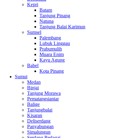
Kepri
Batam
Tanjung Pinang
Natuna
Tanjung Balai Karimun
Sumsel
Palembang
Lubuk Linggau
Prabumulih
Muara Enim
Kayu Agung
Babel
Kota Pinang
Sumut
Medan
Binjai
Tanjung Morawa
Pematangsiantar
Balige
Tanjungbalai
Kisaran
Deliserdang
Panyabungan
Simalungun
Serdang Bedagai