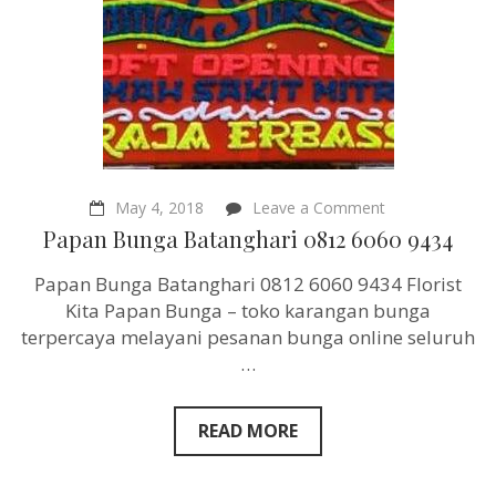
on
May 4, 2018
Leave a Comment
Papan
Papan Bunga Batanghari 0812 6060 9434
Bunga
Batanghari
Papan Bunga Batanghari 0812 6060 9434 Florist
0812
6060
Kita Papan Bunga – toko karangan bunga
9434
terpercaya melayani pesanan bunga online seluruh
…
READ MORE