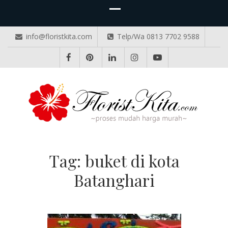
info@floristkita.com
Telp/Wa 0813 7702 9588
TOKO BUNGA PAPAN ONLINE
Karangan Bunga Kirim Langsung – Cepat di Medan
Tag:
buket di kota
Batanghari