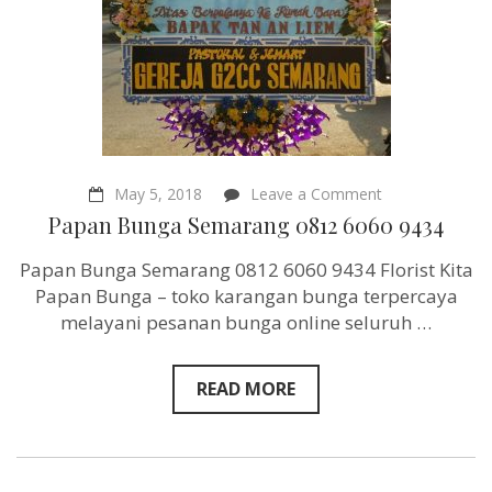
on
May 5, 2018
Leave a Comment
Papan
Papan Bunga Semarang 0812 6060 9434
Bunga
Semarang
Papan Bunga Semarang 0812 6060 9434 Florist Kita
0812
6060
Papan Bunga – toko karangan bunga terpercaya
9434
melayani pesanan bunga online seluruh …
READ MORE