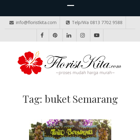
info@floristkita.com
Telp/Wa 0813 7702 9588
TOKO BUNGA PAPAN ONLINE
Karangan Bunga Kirim Langsung – Cepat di Medan
Tag:
buket Semarang