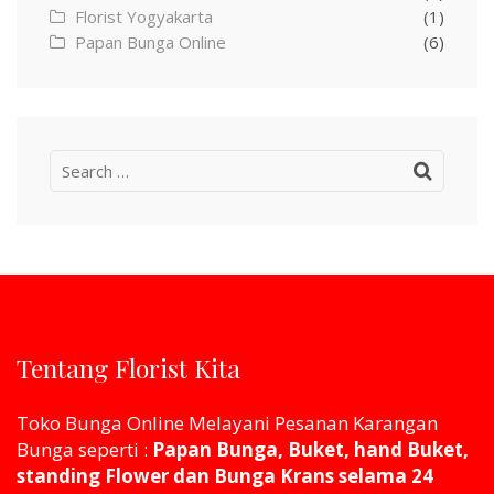
Florist Yogyakarta
(1)
Papan Bunga Online
(6)
Search
for:
Tentang Florist Kita
Toko Bunga Online Melayani Pesanan Karangan
Bunga seperti :
Papan Bunga, Buket, hand Buket,
standing Flower dan Bunga Krans selama 24