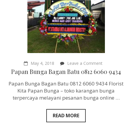
on
May 4, 2018
Leave a Comment
Papan
Papan Bunga Bagan Batu 0812 6060 9434
Bunga
Bagan
Papan Bunga Bagan Batu 0812 6060 9434 Florist
Batu
0812
Kita Papan Bunga – toko karangan bunga
6060
terpercaya melayani pesanan bunga online …
9434
READ MORE