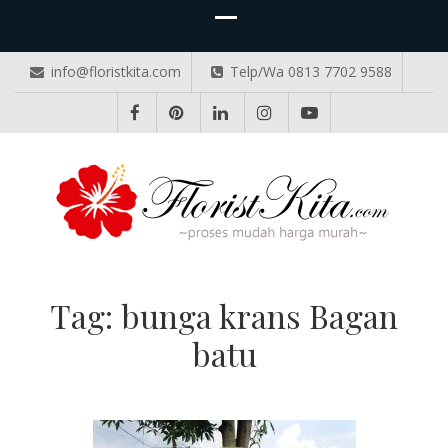
info@floristkita.com
Telp/Wa 0813 7702 9588
TOKO BUNGA PAPAN ONLINE
Karangan Bunga Kirim Langsung – Cepat di Medan
Tag:
bunga krans Bagan
batu