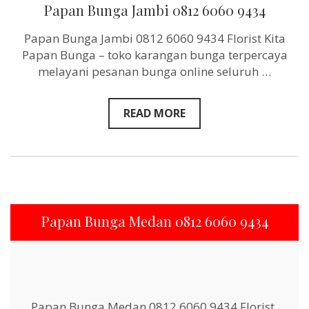
Papan
Papan Bunga Jambi 0812 6060 9434
Bunga
Jambi
Papan Bunga Jambi 0812 6060 9434 Florist Kita
0812
6060
Papan Bunga – toko karangan bunga terpercaya
9434
melayani pesanan bunga online seluruh …
READ MORE
Papan Bunga Medan 0812 6060 9434
Papan Bunga Medan 0812 6060 9434 Florist