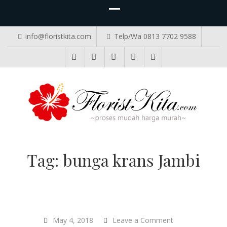
info@floristkita.com
Telp/Wa 0813 7702 9588
TOKO BUNGA PAPAN ONLINE
Karangan Bunga Kirim Langsung – Cepat di Medan
Tag:
bunga krans Jambi
on
May 4, 2018
Leave a Comment