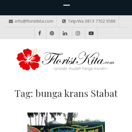
info@floristkita.com
Telp/Wa 0813 7702 9588
TOKO BUNGA PAPAN ONLINE
Karangan Bunga Kirim Langsung – Cepat di Medan
Tag:
bunga krans Stabat