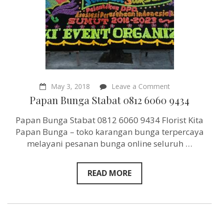
on
May 3, 2018
Leave a Comment
Papan
Papan Bunga Stabat 0812 6060 9434
Bunga
Stabat
Papan Bunga Stabat 0812 6060 9434 Florist Kita
0812
6060
Papan Bunga – toko karangan bunga terpercaya
9434
melayani pesanan bunga online seluruh …
READ MORE