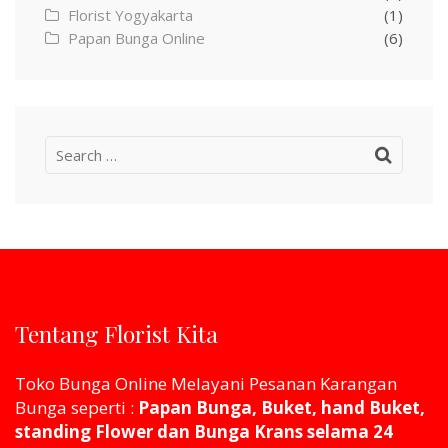
Florist Yogyakarta
(1)
Papan Bunga Online
(6)
Search
for:
Tentang Florist Kita
Toko Bunga Online Melayani Pesanan Karangan
Bunga seperti :
Papan Bunga, Buket, hand Buket,
standing Flower dan Bunga Krans selama 24