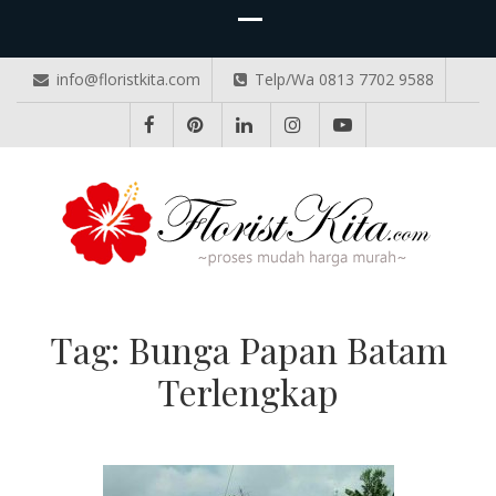
info@floristkita.com
Telp/Wa 0813 7702 9588
TOKO BUNGA PAPAN ONLINE
Karangan Bunga Kirim Langsung – Cepat di Medan
Tag:
Bunga Papan Batam
Terlengkap