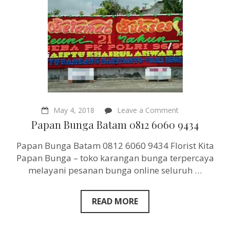
on
May 4, 2018
Leave a Comment
Papan
Papan Bunga Batam 0812 6060 9434
Bunga
Batam
Papan Bunga Batam 0812 6060 9434 Florist Kita
0812
6060
Papan Bunga – toko karangan bunga terpercaya
9434
melayani pesanan bunga online seluruh …
READ MORE