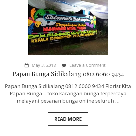
on
May 3, 2018
Leave a Comment
Papan
Papan Bunga Sidikalang 0812 6060 9434
Bunga
Sidikalang
Papan Bunga Sidikalang 0812 6060 9434 Florist Kita
0812
6060
Papan Bunga – toko karangan bunga terpercaya
9434
melayani pesanan bunga online seluruh …
READ MORE