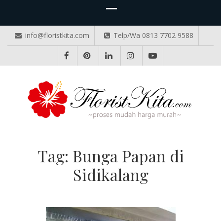
info@floristkita.com
Telp/Wa 0813 7702 9588
TOKO BUNGA PAPAN ONLINE
Karangan Bunga Kirim Langsung – Cepat di Medan
Tag:
Bunga Papan di
Sidikalang