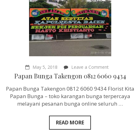
on
May 5, 2018
Leave a Comment
Papan
Papan Bunga Takengon 0812 6060 9434
Bunga
Takengon
Papan Bunga Takengon 0812 6060 9434 Florist Kita
0812
6060
Papan Bunga – toko karangan bunga terpercaya
9434
melayani pesanan bunga online seluruh …
READ MORE