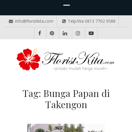
info@floristkita.com
Telp/Wa 0813 7702 9588
TOKO BUNGA PAPAN ONLINE
Karangan Bunga Kirim Langsung – Cepat di Medan
Tag:
Bunga Papan di
Takengon