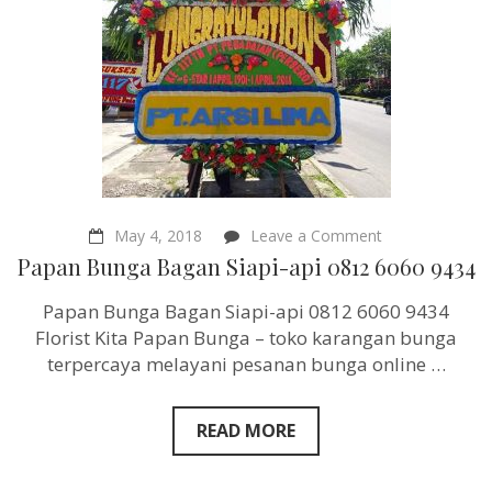
on
May 4, 2018
Leave a Comment
Papan
Papan Bunga Bagan Siapi-api 0812 6060 9434
Bunga
Bagan
Papan Bunga Bagan Siapi-api 0812 6060 9434
Siapi-
api
Florist Kita Papan Bunga – toko karangan bunga
0812
terpercaya melayani pesanan bunga online …
6060
9434
READ MORE