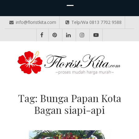
info@floristkita.com
Telp/Wa 0813 7702 9588
TOKO BUNGA PAPAN ONLINE
Karangan Bunga Kirim Langsung – Cepat di Medan
Tag:
Bunga Papan Kota
Bagan siapi-api