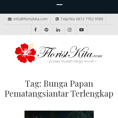
info@floristkita.com
Telp/Wa 0813 7702 9588
TOKO BUNGA PAPAN ONLINE
Karangan Bunga Kirim Langsung – Cepat di Medan
Tag:
Bunga Papan
Pematangsiantar Terlengkap