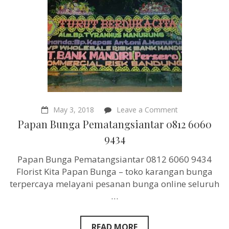
on
May 3, 2018
Leave a Comment
Papan
Papan Bunga Pematangsiantar 0812 6060
Bunga
Pematangsiant
9434
0812
6060
Papan Bunga Pematangsiantar 0812 6060 9434
9434
Florist Kita Papan Bunga – toko karangan bunga
terpercaya melayani pesanan bunga online seluruh
…
READ MORE