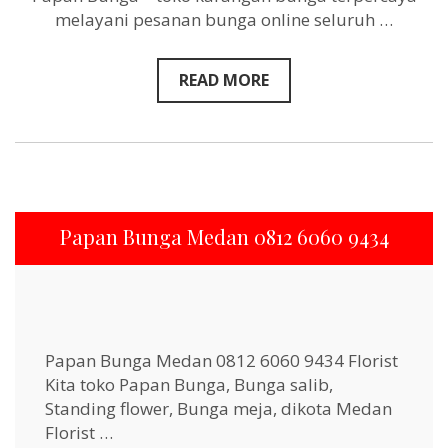
9434
melayani pesanan bunga online seluruh …
READ MORE
Papan Bunga Medan 0812 6060 9434
Papan Bunga Medan 0812 6060 9434 Florist
Kita toko Papan Bunga, Bunga salib,
Standing flower, Bunga meja, dikota Medan
Florist …