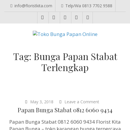
info@floristkita.com
Telp/Wa 0813 7702 9588
TOKO BUNGA PAPAN ONLINE
Karangan Bunga Kirim Langsung – Cepat di Medan
Tag:
Bunga Papan Stabat
Terlengkap
on
May 3, 2018
Leave a Comment
Papan
Papan Bunga Stabat 0812 6060 9434
Bunga
Stabat
Papan Bunga Stabat 0812 6060 9434 Florist Kita
0812
6060
Papan Bunga – toko karangan bunga terpercaya