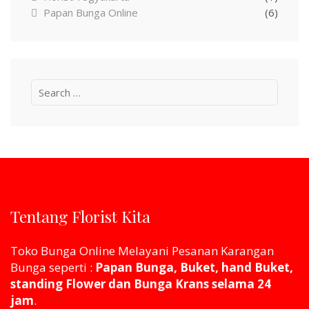
Papan Bunga Online
(6)
Search
for:
Tentang Florist Kita
Toko Bunga Online Melayani Pesanan Karangan
Bunga seperti :
Papan Bunga, Buket, hand Buket,
standing Flower dan Bunga Krans selama 24
jam
.