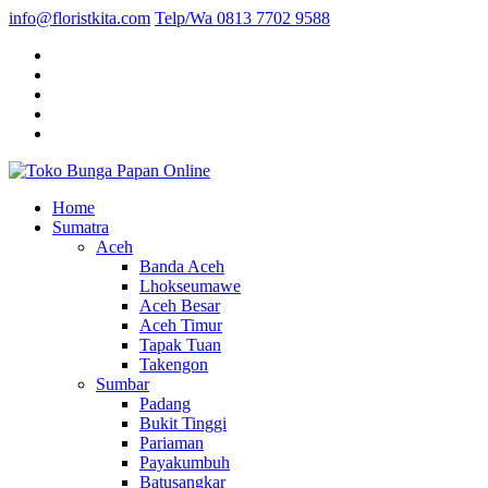
info@floristkita.com
Telp/Wa 0813 7702 9588
Karangan Bunga Kirim Langsung – Cepat di Medan
Home
Toko Bunga Papan Online
Sumatra
Aceh
Banda Aceh
Lhokseumawe
Aceh Besar
Aceh Timur
Tapak Tuan
Takengon
Sumbar
Padang
Bukit Tinggi
Pariaman
Payakumbuh
Batusangkar