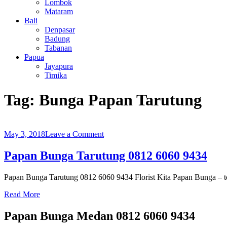
Lombok
Mataram
Bali
Denpasar
Badung
Tabanan
Papua
Jayapura
Timika
Tag:
Bunga Papan Tarutung
on
May 3, 2018
Leave a Comment
Papan
Bunga
Papan Bunga Tarutung 0812 6060 9434
Tarutung
0812
Papan Bunga Tarutung 0812 6060 9434 Florist Kita Papan Bunga – t
6060
9434
Read More
Papan Bunga Medan 0812 6060 9434