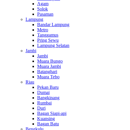
Agam
Solok
Pasaman
Lampung
Bandar Lampung
Metro
Tanggamus
Pring Sewu
Lampung Selatan
Jambi
Jambi
Muara Bungo
Muara Jambi
Batanghari
Muara Tebo
Riau
Pekan Baru
Dumai
Bangkinang
Rumbai
Duri
Bagan Siapi-api
Kuansing
Bagan Batu
Bengkulu