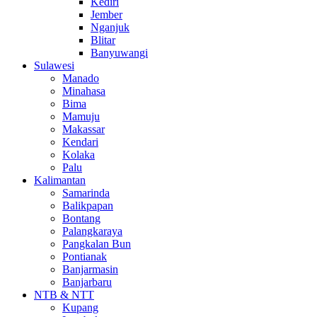
Kediri
Jember
Nganjuk
Blitar
Banyuwangi
Sulawesi
Manado
Minahasa
Bima
Mamuju
Makassar
Kendari
Kolaka
Palu
Kalimantan
Samarinda
Balikpapan
Bontang
Palangkaraya
Pangkalan Bun
Pontianak
Banjarmasin
Banjarbaru
NTB & NTT
Kupang