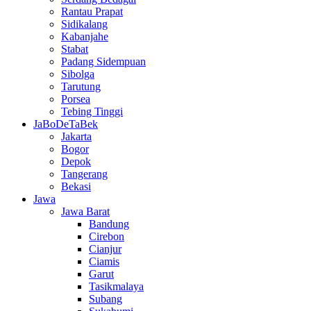
Rantau Prapat
Sidikalang
Kabanjahe
Stabat
Padang Sidempuan
Sibolga
Tarutung
Porsea
Tebing Tinggi
JaBoDeTaBek
Jakarta
Bogor
Depok
Tangerang
Bekasi
Jawa
Jawa Barat
Bandung
Cirebon
Cianjur
Ciamis
Garut
Tasikmalaya
Subang