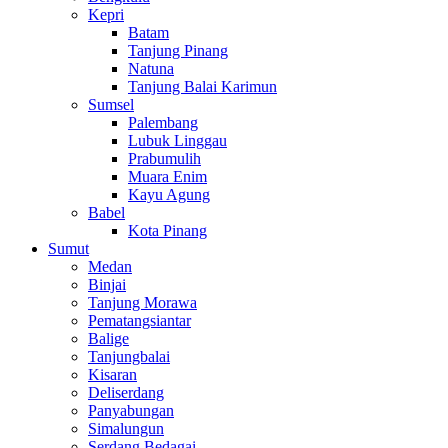
Kepri
Batam
Tanjung Pinang
Natuna
Tanjung Balai Karimun
Sumsel
Palembang
Lubuk Linggau
Prabumulih
Muara Enim
Kayu Agung
Babel
Kota Pinang
Sumut
Medan
Binjai
Tanjung Morawa
Pematangsiantar
Balige
Tanjungbalai
Kisaran
Deliserdang
Panyabungan
Simalungun
Serdang Bedagai