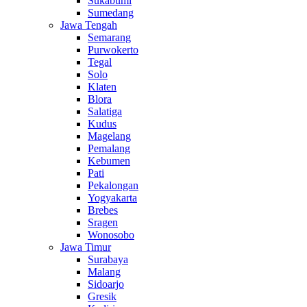
Sukabumi
Sumedang
Jawa Tengah
Semarang
Purwokerto
Tegal
Solo
Klaten
Blora
Salatiga
Kudus
Magelang
Pemalang
Kebumen
Pati
Pekalongan
Yogyakarta
Brebes
Sragen
Wonosobo
Jawa Timur
Surabaya
Malang
Sidoarjo
Gresik