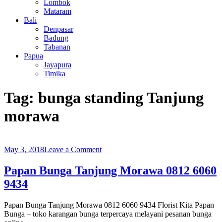
Lombok
Mataram
Bali
Denpasar
Badung
Tabanan
Papua
Jayapura
Timika
Tag:
bunga standing Tanjung
morawa
on
May 3, 2018
Leave a Comment
Papan
Bunga
Papan Bunga Tanjung Morawa 0812 6060
Tanjung
9434
Morawa
0812
6060
Papan Bunga Tanjung Morawa 0812 6060 9434 Florist Kita Papan
9434
Bunga – toko karangan bunga terpercaya melayani pesanan bunga