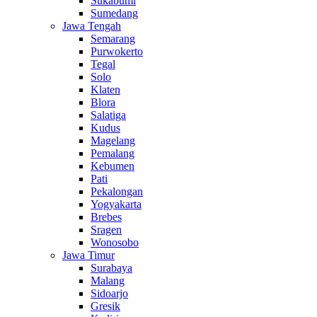
Sukabumi
Sumedang
Jawa Tengah
Semarang
Purwokerto
Tegal
Solo
Klaten
Blora
Salatiga
Kudus
Magelang
Pemalang
Kebumen
Pati
Pekalongan
Yogyakarta
Brebes
Sragen
Wonosobo
Jawa Timur
Surabaya
Malang
Sidoarjo
Gresik