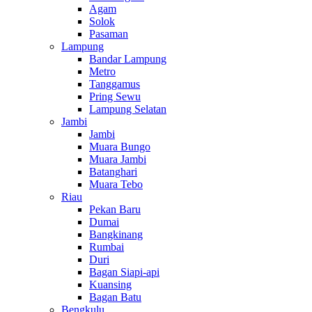
Agam
Solok
Pasaman
Lampung
Bandar Lampung
Metro
Tanggamus
Pring Sewu
Lampung Selatan
Jambi
Jambi
Muara Bungo
Muara Jambi
Batanghari
Muara Tebo
Riau
Pekan Baru
Dumai
Bangkinang
Rumbai
Duri
Bagan Siapi-api
Kuansing
Bagan Batu
Bengkulu