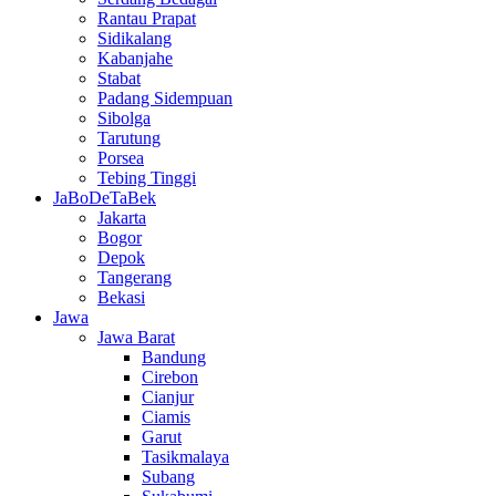
Rantau Prapat
Sidikalang
Kabanjahe
Stabat
Padang Sidempuan
Sibolga
Tarutung
Porsea
Tebing Tinggi
JaBoDeTaBek
Jakarta
Bogor
Depok
Tangerang
Bekasi
Jawa
Jawa Barat
Bandung
Cirebon
Cianjur
Ciamis
Garut
Tasikmalaya
Subang