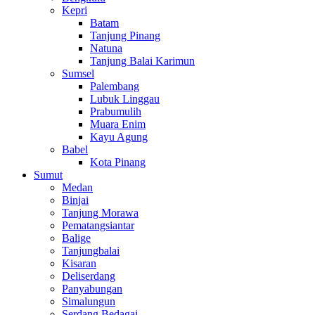
Kepri
Batam
Tanjung Pinang
Natuna
Tanjung Balai Karimun
Sumsel
Palembang
Lubuk Linggau
Prabumulih
Muara Enim
Kayu Agung
Babel
Kota Pinang
Sumut
Medan
Binjai
Tanjung Morawa
Pematangsiantar
Balige
Tanjungbalai
Kisaran
Deliserdang
Panyabungan
Simalungun
Serdang Bedagai