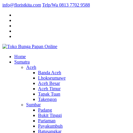
info@floristkita.com
Telp/Wa 0813 7702 9588
Karangan Bunga Kirim Langsung – Cepat di Medan
Home
Toko Bunga Papan Online
Sumatra
Aceh
Banda Aceh
Lhokseumawe
Aceh Besar
Aceh Timur
Tapak Tuan
Takengon
Sumbar
Padang
Bukit Tinggi
Pariaman
Payakumbuh
Batusangkar