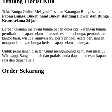
Tentang Florist Kita
Toko Bunga Online Melayani Pesanan Karangan Bunga seperti :
Papan Bunga, Buket, hand Buket, standing Flower dan Bunga
Krans selama 24 jam
.
Berpengalaman melayani bunga papan duka cita, karangan bunga
pernikahan, ucapan selamat dan sukses, buket bunga, pembukaan
kantor baru, wisuda, anniversary, pesta pribadi, acara perusahaan,
maupun karangan bunga berisi ucapan selamat lainnya.
Untuk pemesanan bisa langsung menghubungi kami atau melaluI
Whatsapp. Sangat mudah dan praktis, anda dapat memesan kapan
saja dan dimana saja
Order Sekarang
Pemesanan 24 Jam
Telp. 0813 7702 9588
Wa. 0813 7702 9588
Email: info@nusantaraflorist.com