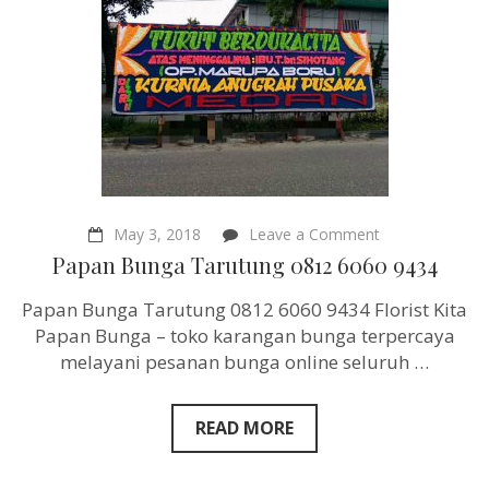
on
May 3, 2018
Leave a Comment
Papan
Papan Bunga Tarutung 0812 6060 9434
Bunga
Tarutung
Papan Bunga Tarutung 0812 6060 9434 Florist Kita
0812
6060
Papan Bunga – toko karangan bunga terpercaya
9434
melayani pesanan bunga online seluruh …
READ MORE