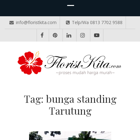
info@floristkita.com
Telp/Wa 0813 7702 9588
TOKO BUNGA PAPAN ONLINE
Karangan Bunga Kirim Langsung – Cepat di Medan
Tag:
bunga standing
Tarutung