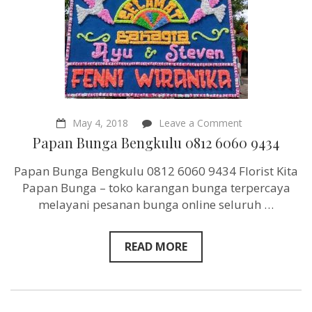
on
May 4, 2018
Leave a Comment
Papan
Papan Bunga Bengkulu 0812 6060 9434
Bunga
Bengkulu
Papan Bunga Bengkulu 0812 6060 9434 Florist Kita
0812
6060
Papan Bunga – toko karangan bunga terpercaya
9434
melayani pesanan bunga online seluruh …
READ MORE