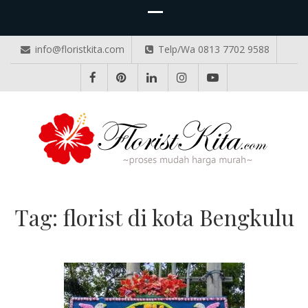
info@floristkita.com
Telp/Wa 0813 7702 9588
TOKO BUNGA PAPAN ONLINE
Karangan Bunga Kirim Langsung – Cepat di Medan
Tag:
florist di kota Bengkulu