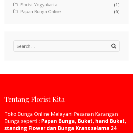
Florist Yogyakarta
(1)
Papan Bunga Online
(6)
Search
for:
Tentang Florist Kita
Toko Bunga Online Melayani Pesanan Karangan
Bunga seperti :
Papan Bunga, Buket, hand Buket,
standing Flower dan Bunga Krans selama 24