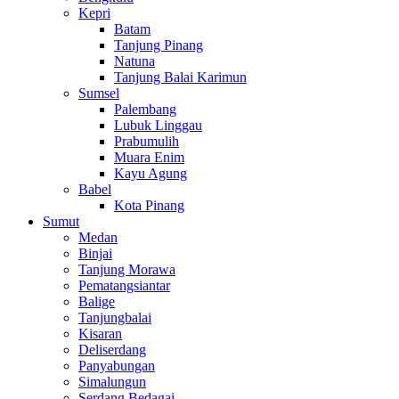
Kepri
Batam
Tanjung Pinang
Natuna
Tanjung Balai Karimun
Sumsel
Palembang
Lubuk Linggau
Prabumulih
Muara Enim
Kayu Agung
Babel
Kota Pinang
Sumut
Medan
Binjai
Tanjung Morawa
Pematangsiantar
Balige
Tanjungbalai
Kisaran
Deliserdang
Panyabungan
Simalungun
Serdang Bedagai