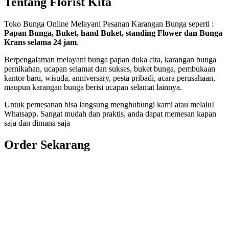
Tentang Florist Kita
Toko Bunga Online Melayani Pesanan Karangan Bunga seperti :
Papan Bunga, Buket, hand Buket, standing Flower dan Bunga
Krans selama 24 jam
.
Berpengalaman melayani bunga papan duka cita, karangan bunga
pernikahan, ucapan selamat dan sukses, buket bunga, pembukaan
kantor baru, wisuda, anniversary, pesta pribadi, acara perusahaan,
maupun karangan bunga berisi ucapan selamat lainnya.
Untuk pemesanan bisa langsung menghubungi kami atau melaluI
Whatsapp. Sangat mudah dan praktis, anda dapat memesan kapan
saja dan dimana saja
Order Sekarang
Pemesanan 24 Jam
Telp. 0813 7702 9588
Wa. 0813 7702 9588
Email: info@nusantaraflorist.com