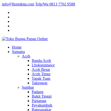
info@floristkita.com
Telp/Wa 0813 7702 9588
Karangan Bunga Kirim Langsung – Cepat di Medan
Home
Toko Bunga Papan Online
Sumatra
Aceh
Banda Aceh
Lhokseumawe
Aceh Besar
Aceh Timur
Tapak Tuan
Takengon
Sumbar
Padang
Bukit Tinggi
Pariaman
Payakumbuh
Batusangkar