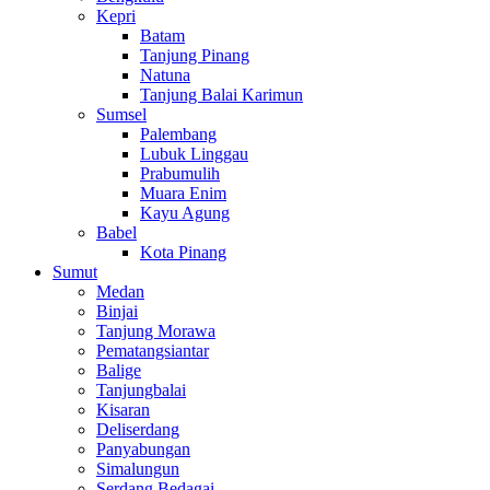
Kepri
Batam
Tanjung Pinang
Natuna
Tanjung Balai Karimun
Sumsel
Palembang
Lubuk Linggau
Prabumulih
Muara Enim
Kayu Agung
Babel
Kota Pinang
Sumut
Medan
Binjai
Tanjung Morawa
Pematangsiantar
Balige
Tanjungbalai
Kisaran
Deliserdang
Panyabungan
Simalungun
Serdang Bedagai