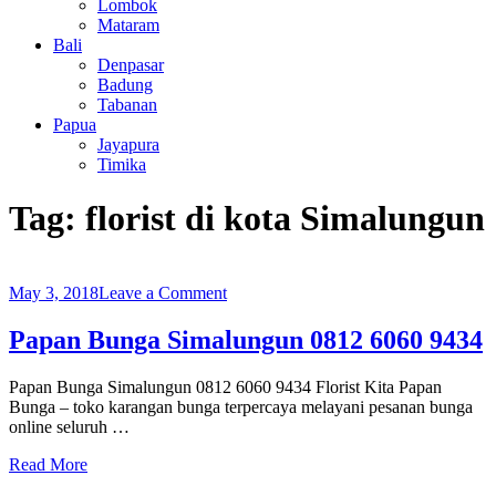
Lombok
Mataram
Bali
Denpasar
Badung
Tabanan
Papua
Jayapura
Timika
Tag:
florist di kota Simalungun
on
May 3, 2018
Leave a Comment
Papan
Bunga
Papan Bunga Simalungun 0812 6060 9434
Simalungun
0812
Papan Bunga Simalungun 0812 6060 9434 Florist Kita Papan
6060
Bunga – toko karangan bunga terpercaya melayani pesanan bunga
9434
online seluruh …
Read More