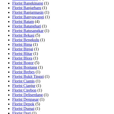
Florist Bangkinang
(1)
Florist Banjarbaru
(1)
Florist Banjarmasin
(1)
Florist Banyuwangi
(1)
Florist Batam
(4)
Florist Batanghari
(1)
Florist Batusangkar
(1)
Florist Bekasi
(5)
Florist Bengkulu
(1)
Florist Bima
(1)
Florist Binjai
(1)
Florist Blitar
(1)
Florist Blora
(1)
Florist Bogor
(5)
Florist Bontang
(1)
Florist Brebes
(1)
Florist Bukit Tinggi
(1)
Florist Ciamis
(1)
Florist Cianjur
(1)
Florist Cirebon
(1)
Florist Deliserdang
(1)
Florist Denpasar
(1)
Florist Depok
(5)
Florist Dumai
(1)
Florist Duri
(1)