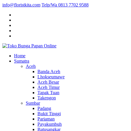
info@floristkita.com
Telp/Wa 0813 7702 9588
Karangan Bunga Kirim Langsung – Cepat di Medan
Home
Toko Bunga Papan Online
Sumatra
Aceh
Banda Aceh
Lhokseumawe
Aceh Besar
Aceh Timur
Tapak Tuan
Takengon
Sumbar
Padang
Bukit Tinggi
Pariaman
Payakumbuh
Batusangkar