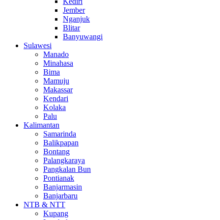
Kediri
Jember
Nganjuk
Blitar
Banyuwangi
Sulawesi
Manado
Minahasa
Bima
Mamuju
Makassar
Kendari
Kolaka
Palu
Kalimantan
Samarinda
Balikpapan
Bontang
Palangkaraya
Pangkalan Bun
Pontianak
Banjarmasin
Banjarbaru
NTB & NTT
Kupang