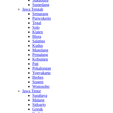
Sukabumi
Sumedang
Jawa Tengah
Semarang
Purwokerto
Tegal
Solo
Klaten
Blora
Salatiga
Kudus
Magelang
Pemalang
Kebumen
Pati
Pekalongan
Yogyakarta
Brebes
Sragen
Wonosobo
Jawa Timur
Surabaya
Malang
Sidoarjo
Gresik