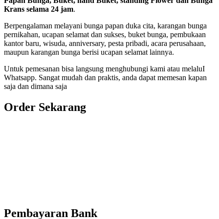
Papan Bunga, Buket, hand Buket, standing Flower dan Bunga
Krans selama 24 jam
.
Berpengalaman melayani bunga papan duka cita, karangan bunga
pernikahan, ucapan selamat dan sukses, buket bunga, pembukaan
kantor baru, wisuda, anniversary, pesta pribadi, acara perusahaan,
maupun karangan bunga berisi ucapan selamat lainnya.
Untuk pemesanan bisa langsung menghubungi kami atau melaluI
Whatsapp. Sangat mudah dan praktis, anda dapat memesan kapan
saja dan dimana saja
Order Sekarang
Pemesanan 24 Jam
Telp. 0813 7702 9588
Wa. 0813 7702 9588
Email: info@nusantaraflorist.com
Buka Senin sd. Minggu
Pembayaran Bank