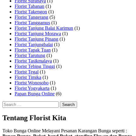
Florist Surabaya
(1)
Florist Tabanan
(1)
Florist Takengon
(1)
Florist Tangerang
(5)
Florist Tanggamus
(1)
Florist Tanjung Balai Karimun
(1)
Florist Tanjung Morawa
(1)
Florist Tanjung Pinang
(1)
Florist Tanjungbalai
(1)
Florist Tapak Tuan
(1)
Florist Tarutung
(1)
Florist Tasikmalaya
(1)
Florist Tebing Tinggi
(1)
Florist Tegal
(1)
Florist Timika
(1)
Florist Wonosobo
(1)
Florist Yogyakarta
(1)
Papan Bunga Online
(6)
Search
for:
Tentang Florist Kita
Toko Bunga Online Melayani Pesanan Karangan Bunga seperti :