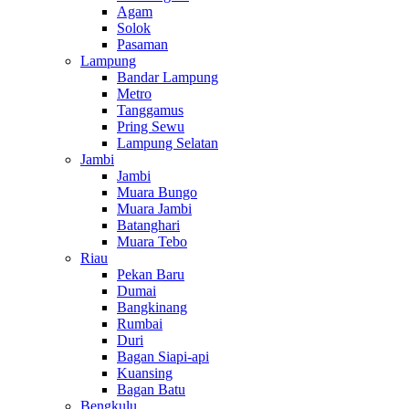
Agam
Solok
Pasaman
Lampung
Bandar Lampung
Metro
Tanggamus
Pring Sewu
Lampung Selatan
Jambi
Jambi
Muara Bungo
Muara Jambi
Batanghari
Muara Tebo
Riau
Pekan Baru
Dumai
Bangkinang
Rumbai
Duri
Bagan Siapi-api
Kuansing
Bagan Batu
Bengkulu