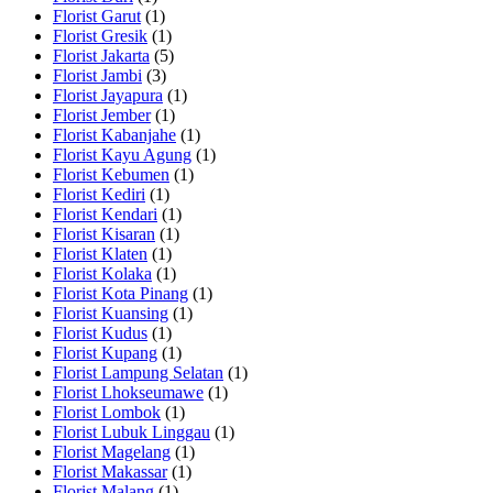
Florist Garut
(1)
Florist Gresik
(1)
Florist Jakarta
(5)
Florist Jambi
(3)
Florist Jayapura
(1)
Florist Jember
(1)
Florist Kabanjahe
(1)
Florist Kayu Agung
(1)
Florist Kebumen
(1)
Florist Kediri
(1)
Florist Kendari
(1)
Florist Kisaran
(1)
Florist Klaten
(1)
Florist Kolaka
(1)
Florist Kota Pinang
(1)
Florist Kuansing
(1)
Florist Kudus
(1)
Florist Kupang
(1)
Florist Lampung Selatan
(1)
Florist Lhokseumawe
(1)
Florist Lombok
(1)
Florist Lubuk Linggau
(1)
Florist Magelang
(1)
Florist Makassar
(1)
Florist Malang
(1)