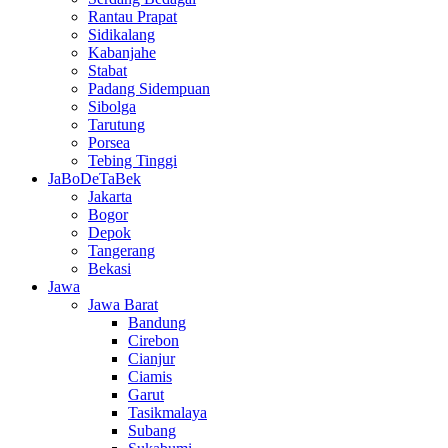
Rantau Prapat
Sidikalang
Kabanjahe
Stabat
Padang Sidempuan
Sibolga
Tarutung
Porsea
Tebing Tinggi
JaBoDeTaBek
Jakarta
Bogor
Depok
Tangerang
Bekasi
Jawa
Jawa Barat
Bandung
Cirebon
Cianjur
Ciamis
Garut
Tasikmalaya
Subang