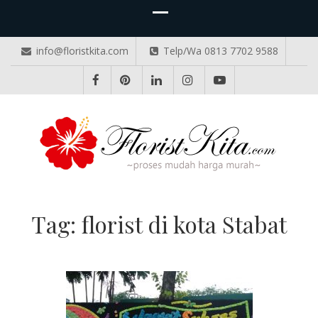
info@floristkita.com
Telp/Wa 0813 7702 9588
TOKO BUNGA PAPAN ONLINE
Karangan Bunga Kirim Langsung – Cepat di Medan
Tag:
florist di kota Stabat