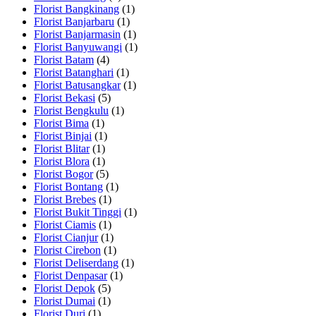
Florist Bangkinang
(1)
Florist Banjarbaru
(1)
Florist Banjarmasin
(1)
Florist Banyuwangi
(1)
Florist Batam
(4)
Florist Batanghari
(1)
Florist Batusangkar
(1)
Florist Bekasi
(5)
Florist Bengkulu
(1)
Florist Bima
(1)
Florist Binjai
(1)
Florist Blitar
(1)
Florist Blora
(1)
Florist Bogor
(5)
Florist Bontang
(1)
Florist Brebes
(1)
Florist Bukit Tinggi
(1)
Florist Ciamis
(1)
Florist Cianjur
(1)
Florist Cirebon
(1)
Florist Deliserdang
(1)
Florist Denpasar
(1)
Florist Depok
(5)
Florist Dumai
(1)
Florist Duri
(1)