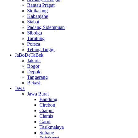
Rantau Prapat
Sidikalang
Kabanjahe
Stabat
Padang Sidempuan
Sibolga
Tarutung
Porsea
Tebing Tinggi
JaBoDeTaBek
Jakarta
Bogor
Depok
Tangerang
Bekasi
Jawa
Jawa Barat
Bandung
Cirebon
Cianjur
Ciamis
Garut
Tasikmalaya
Subang