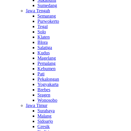
Sukabumi
Sumedang
Jawa Tengah
Semarang
Purwokerto
Tegal
Solo
Klaten
Blora
Salatiga
Kudus
Magelang
Pemalang
Kebumen
Pati
Pekalongan
Yogyakarta
Brebes
Sragen
Wonosobo
Jawa Timur
Surabaya
Malang
Sidoarjo
Gresik