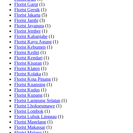
Florist Garut
(1)
Florist Gresik
(1)
Florist Jakarta
(5)
Florist Jambi
(3)
Florist Jayapura
(1)
Florist Jember
(1)
Florist Kabanjahe
(1)
Florist Kayu Agung
(1)
Florist Kebumen
(1)
Florist Kediri
(1)
Florist Kendari
(1)
Florist Kisaran
(1)
Florist Klaten
(1)
Florist Kolaka
(1)
Florist Kota Pinang
(1)
Florist Kuansing
(1)
Florist Kudus
(1)
Florist Kupang
(1)
Florist Lampung Selatan
(1)
Florist Lhokseumawe
(1)
Florist Lombok
(1)
Florist Lubuk Linggau
(1)
Florist Magelang
(1)
Florist Makassar
(1)
Florist Malang
(1)