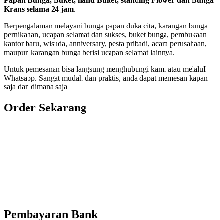
Papan Bunga, Buket, hand Buket, standing Flower dan Bunga
Krans selama 24 jam
.
Berpengalaman melayani bunga papan duka cita, karangan bunga
pernikahan, ucapan selamat dan sukses, buket bunga, pembukaan
kantor baru, wisuda, anniversary, pesta pribadi, acara perusahaan,
maupun karangan bunga berisi ucapan selamat lainnya.
Untuk pemesanan bisa langsung menghubungi kami atau melaluI
Whatsapp. Sangat mudah dan praktis, anda dapat memesan kapan
saja dan dimana saja
Order Sekarang
Pemesanan 24 Jam
Telp. 0813 7702 9588
Wa. 0813 7702 9588
Email: info@nusantaraflorist.com
Buka Senin sd. Minggu
Pembayaran Bank