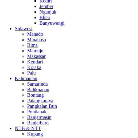
Kediri
Jember
Nganjuk
Blitar
Banyuwangi
Sulawesi
Manado
Minahasa
Bima
Mamuju
Makassar
Kendari
Kolaka
Palu
Kalimantan
Samarinda
Balikpapan
Bontang
Palangkaraya
Pangkalan Bun
Pontianak
Banjarmasin
Banjarbaru
NTB & NTT
Kupang