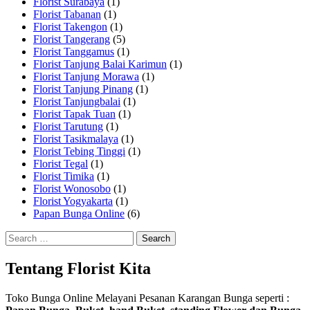
Florist Surabaya
(1)
Florist Tabanan
(1)
Florist Takengon
(1)
Florist Tangerang
(5)
Florist Tanggamus
(1)
Florist Tanjung Balai Karimun
(1)
Florist Tanjung Morawa
(1)
Florist Tanjung Pinang
(1)
Florist Tanjungbalai
(1)
Florist Tapak Tuan
(1)
Florist Tarutung
(1)
Florist Tasikmalaya
(1)
Florist Tebing Tinggi
(1)
Florist Tegal
(1)
Florist Timika
(1)
Florist Wonosobo
(1)
Florist Yogyakarta
(1)
Papan Bunga Online
(6)
Search
for:
Tentang Florist Kita
Toko Bunga Online Melayani Pesanan Karangan Bunga seperti :