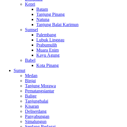
Kepri
Batam
Tanjung Pinang
Natuna
Tanjung Balai Karimun
Sumsel
Palembang
Lubuk Linggau
Prabumulih
Muara Enim
Kayu Agung
Babel
Kota Pinang
Sumut
Medan
Binjai
Tanjung Morawa
Pematangsiantar
Balige
Tanjungbalai
Kisaran
Deliserdang
Panyabungan
Simalungun
Serdang Bedagai