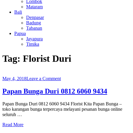
Lombok
Mataram
Bali
Denpasar
Badung
Tabanan
Papua
Jayapura
Timika
Tag:
Florist Duri
on
May 4, 2018
Leave a Comment
Papan
Bunga
Papan Bunga Duri 0812 6060 9434
Duri
0812
Papan Bunga Duri 0812 6060 9434 Florist Kita Papan Bunga –
6060
toko karangan bunga terpercaya melayani pesanan bunga online
9434
seluruh …
Read More