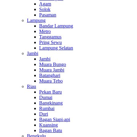
Agam
Solok
Pasaman
Lampung
Bandar Lampung
Metro
Tanggamus
Pring Sewu
Lampung Selatan
Jambi
Jambi
Muara Bungo
Muara Jambi
Batanghari
Muara Tebo
Riau
Pekan Baru
Dumai
Bangkinang
Rumbai
Duri
Bagan Siapi-api
Kuansing
Bagan Batu
Bengkulu