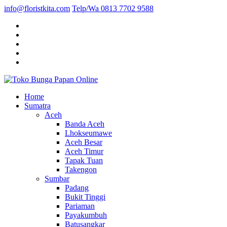
info@floristkita.com
Telp/Wa 0813 7702 9588
Karangan Bunga Kirim Langsung – Cepat di Medan
Home
Toko Bunga Papan Online
Sumatra
Aceh
Banda Aceh
Lhokseumawe
Aceh Besar
Aceh Timur
Tapak Tuan
Takengon
Sumbar
Padang
Bukit Tinggi
Pariaman
Payakumbuh
Batusangkar