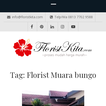
info@floristkita.com
Telp/Wa 0813 7702 9588
TOKO BUNGA PAPAN ONLINE
Karangan Bunga Kirim Langsung – Cepat di Medan
Tag:
Florist Muara bungo