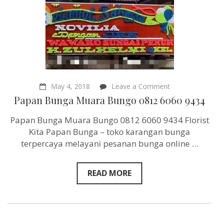
on
May 4, 2018
Leave a Comment
Papan
Papan Bunga Muara Bungo 0812 6060 9434
Bunga
Muara
Papan Bunga Muara Bungo 0812 6060 9434 Florist
Bungo
0812
Kita Papan Bunga – toko karangan bunga
6060
terpercaya melayani pesanan bunga online …
9434
READ MORE