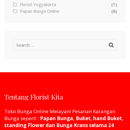
Florist Yogyakarta
(1)
Papan Bunga Online
(6)
Search
for:
Tentang Florist Kita
Toko Bunga Online Melayani Pesanan Karangan
Bunga seperti :
Papan Bunga, Buket, hand Buket,
standing Flower dan Bunga Krans selama 24