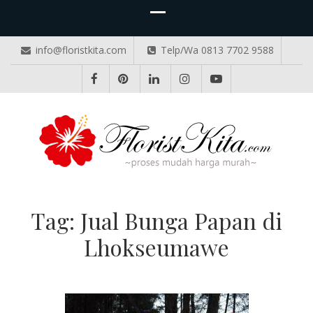
info@floristkita.com
Telp/Wa 0813 7702 9588
TOKO BUNGA PAPAN ONLINE
Karangan Bunga Kirim Langsung – Cepat di Medan
Tag:
Jual Bunga Papan di
Lhokseumawe