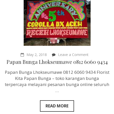
on
May 2, 2018
Leave a Comment
Papan
Papan Bunga Lhokseumawe 0812 6060 9434
Bunga
Lhokseumawe
Papan Bunga Lhokseumawe 0812 6060 9434 Florist
0812
6060
Kita Papan Bunga – toko karangan bunga
9434
terpercaya melayani pesanan bunga online seluruh
…
READ MORE