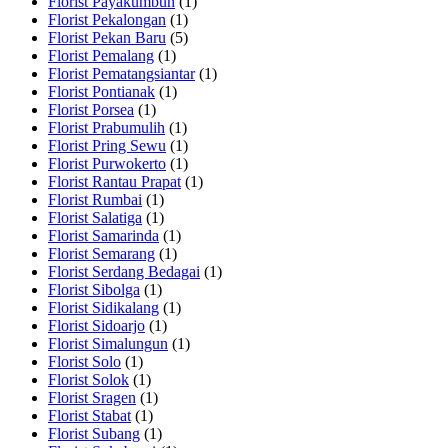
Florist Payakumbuh
(1)
Florist Pekalongan
(1)
Florist Pekan Baru
(5)
Florist Pemalang
(1)
Florist Pematangsiantar
(1)
Florist Pontianak
(1)
Florist Porsea
(1)
Florist Prabumulih
(1)
Florist Pring Sewu
(1)
Florist Purwokerto
(1)
Florist Rantau Prapat
(1)
Florist Rumbai
(1)
Florist Salatiga
(1)
Florist Samarinda
(1)
Florist Semarang
(1)
Florist Serdang Bedagai
(1)
Florist Sibolga
(1)
Florist Sidikalang
(1)
Florist Sidoarjo
(1)
Florist Simalungun
(1)
Florist Solo
(1)
Florist Solok
(1)
Florist Sragen
(1)
Florist Stabat
(1)
Florist Subang
(1)