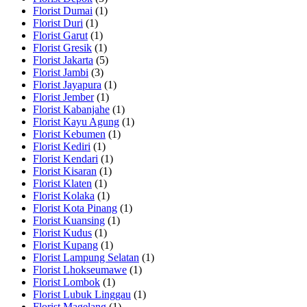
Florist Dumai
(1)
Florist Duri
(1)
Florist Garut
(1)
Florist Gresik
(1)
Florist Jakarta
(5)
Florist Jambi
(3)
Florist Jayapura
(1)
Florist Jember
(1)
Florist Kabanjahe
(1)
Florist Kayu Agung
(1)
Florist Kebumen
(1)
Florist Kediri
(1)
Florist Kendari
(1)
Florist Kisaran
(1)
Florist Klaten
(1)
Florist Kolaka
(1)
Florist Kota Pinang
(1)
Florist Kuansing
(1)
Florist Kudus
(1)
Florist Kupang
(1)
Florist Lampung Selatan
(1)
Florist Lhokseumawe
(1)
Florist Lombok
(1)
Florist Lubuk Linggau
(1)
Florist Magelang
(1)