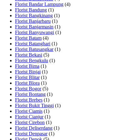
Florist Bandar Lampung
(4)
Florist Bandung
(1)
Florist Bangkinang
(1)
Florist Banjarbaru
(1)
Florist Banjarmasin
(1)
Florist Banyuwangi
(1)
Florist Batam
(4)
Florist Batanghari
(1)
Florist Batusangkar
(1)
Florist Bekasi
(5)
Florist Bengkulu
(1)
Florist Bima
(1)
Florist Binjai
(1)
Florist Blitar
(1)
Florist Blora
(1)
Florist Bogor
(5)
Florist Bontang
(1)
Florist Brebes
(1)
Florist Bukit Tinggi
(1)
Florist Ciamis
(1)
Florist Cianjur
(1)
Florist Cirebon
(1)
Florist Deliserdang
(1)
Florist Denpasar
(1)
Florist Depok
(5)