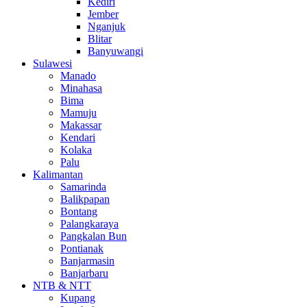
Kediri
Jember
Nganjuk
Blitar
Banyuwangi
Sulawesi
Manado
Minahasa
Bima
Mamuju
Makassar
Kendari
Kolaka
Palu
Kalimantan
Samarinda
Balikpapan
Bontang
Palangkaraya
Pangkalan Bun
Pontianak
Banjarmasin
Banjarbaru
NTB & NTT
Kupang