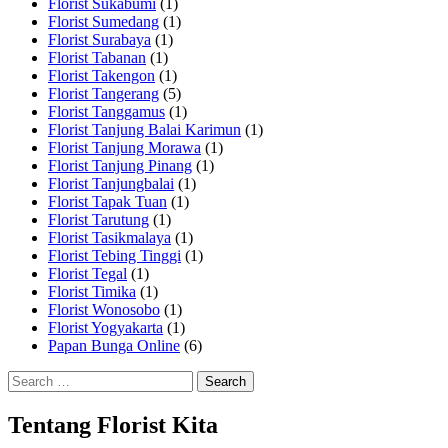
Florist Sukabumi
(1)
Florist Sumedang
(1)
Florist Surabaya
(1)
Florist Tabanan
(1)
Florist Takengon
(1)
Florist Tangerang
(5)
Florist Tanggamus
(1)
Florist Tanjung Balai Karimun
(1)
Florist Tanjung Morawa
(1)
Florist Tanjung Pinang
(1)
Florist Tanjungbalai
(1)
Florist Tapak Tuan
(1)
Florist Tarutung
(1)
Florist Tasikmalaya
(1)
Florist Tebing Tinggi
(1)
Florist Tegal
(1)
Florist Timika
(1)
Florist Wonosobo
(1)
Florist Yogyakarta
(1)
Papan Bunga Online
(6)
Search
for:
Tentang Florist Kita