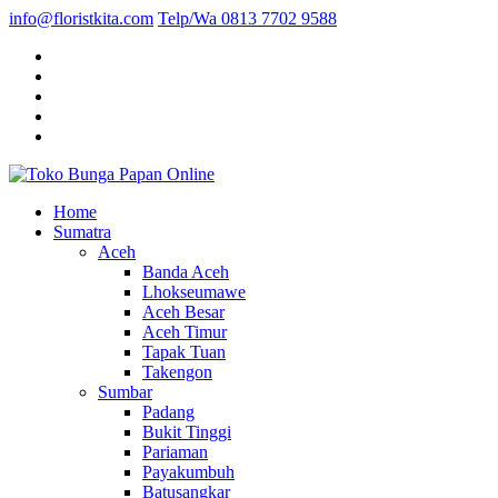
info@floristkita.com
Telp/Wa 0813 7702 9588
Karangan Bunga Kirim Langsung – Cepat di Medan
Home
Toko Bunga Papan Online
Sumatra
Aceh
Banda Aceh
Lhokseumawe
Aceh Besar
Aceh Timur
Tapak Tuan
Takengon
Sumbar
Padang
Bukit Tinggi
Pariaman
Payakumbuh
Batusangkar