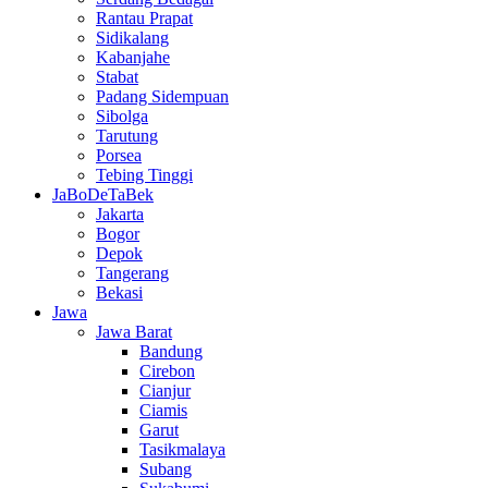
Rantau Prapat
Sidikalang
Kabanjahe
Stabat
Padang Sidempuan
Sibolga
Tarutung
Porsea
Tebing Tinggi
JaBoDeTaBek
Jakarta
Bogor
Depok
Tangerang
Bekasi
Jawa
Jawa Barat
Bandung
Cirebon
Cianjur
Ciamis
Garut
Tasikmalaya
Subang