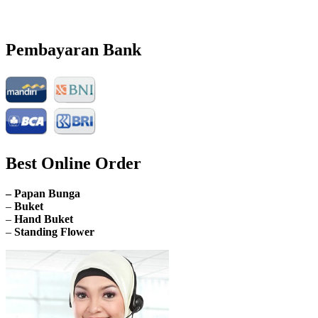
Email: info@nusantaraflorist.com
Buka Senin sd. Minggu
Pembayaran Bank
Best Online Order
– Papan Bunga
–
Buket
–
Hand Buket
–
Standing Flower