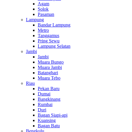
Agam
Solok
Pasaman
Lampung
Bandar Lampung
Metro
Tanggamus
Pring Sewu
Lampung Selatan
Jambi
Jambi
Muara Bungo
Muara Jambi
Batanghari
Muara Tebo
Riau
Pekan Baru
Dumai
Bangkinang
Rumbai
Duri
Bagan Siapi-api
Kuansing
Bagan Batu
Bengkulu