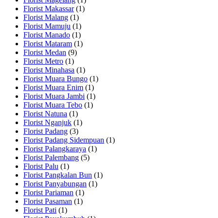
Florist Makassar
(1)
Florist Malang
(1)
Florist Mamuju
(1)
Florist Manado
(1)
Florist Mataram
(1)
Florist Medan
(9)
Florist Metro
(1)
Florist Minahasa
(1)
Florist Muara Bungo
(1)
Florist Muara Enim
(1)
Florist Muara Jambi
(1)
Florist Muara Tebo
(1)
Florist Natuna
(1)
Florist Nganjuk
(1)
Florist Padang
(3)
Florist Padang Sidempuan
(1)
Florist Palangkaraya
(1)
Florist Palembang
(5)
Florist Palu
(1)
Florist Pangkalan Bun
(1)
Florist Panyabungan
(1)
Florist Pariaman
(1)
Florist Pasaman
(1)
Florist Pati
(1)