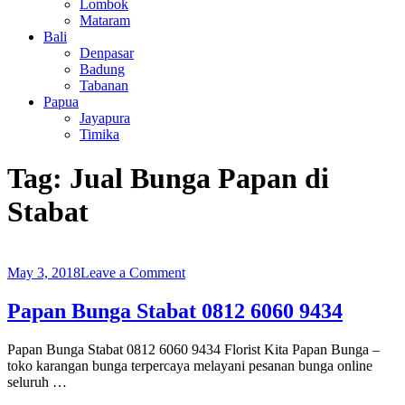
Lombok
Mataram
Bali
Denpasar
Badung
Tabanan
Papua
Jayapura
Timika
Tag:
Jual Bunga Papan di
Stabat
on
May 3, 2018
Leave a Comment
Papan
Bunga
Papan Bunga Stabat 0812 6060 9434
Stabat
0812
Papan Bunga Stabat 0812 6060 9434 Florist Kita Papan Bunga –
6060
toko karangan bunga terpercaya melayani pesanan bunga online
9434
seluruh …