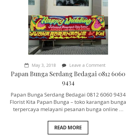
on
May 3, 2018
Leave a Comment
Papan
Papan Bunga Serdang Bedagai 0812 6060
Bunga
Serdang
9434
Bedagai
0812
Papan Bunga Serdang Bedagai 0812 6060 9434
6060
9434
Florist Kita Papan Bunga – toko karangan bunga
terpercaya melayani pesanan bunga online …
READ MORE