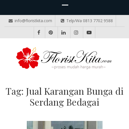
info@floristkita.com
Telp/Wa 0813 7702 9588
TOKO BUNGA PAPAN ONLINE
Karangan Bunga Kirim Langsung – Cepat di Medan
Tag:
Jual Karangan Bunga di
Serdang Bedagai