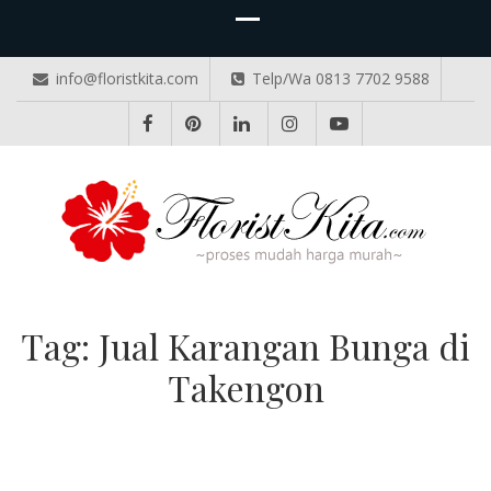
info@floristkita.com
Telp/Wa 0813 7702 9588
TOKO BUNGA PAPAN ONLINE
Karangan Bunga Kirim Langsung – Cepat di Medan
Tag:
Jual Karangan Bunga di
Takengon