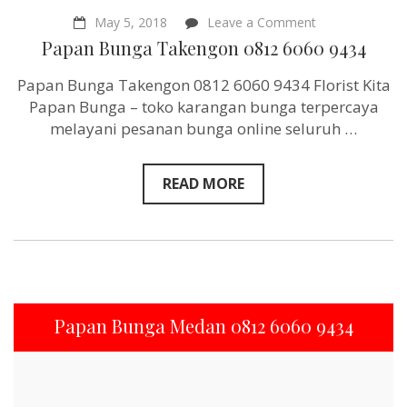
on
May 5, 2018
Leave a Comment
Papan
Papan Bunga Takengon 0812 6060 9434
Bunga
Takengon
Papan Bunga Takengon 0812 6060 9434 Florist Kita
0812
6060
Papan Bunga – toko karangan bunga terpercaya
9434
melayani pesanan bunga online seluruh …
READ MORE
Papan Bunga Medan 0812 6060 9434