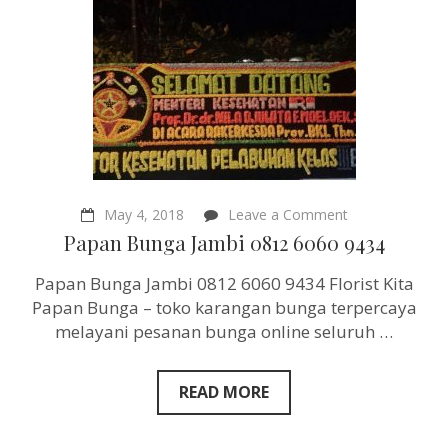
on
May 4, 2018
Leave a Comment
Papan
Papan Bunga Jambi 0812 6060 9434
Bunga
Jambi
Papan Bunga Jambi 0812 6060 9434 Florist Kita
0812
6060
Papan Bunga – toko karangan bunga terpercaya
9434
melayani pesanan bunga online seluruh …
READ MORE