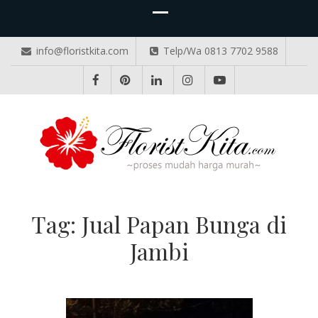
info@floristkita.com
Telp/Wa 0813 7702 9588
TOKO BUNGA PAPAN ONLINE
Karangan Bunga Kirim Langsung – Cepat di Medan
Tag:
Jual Papan Bunga di
Jambi