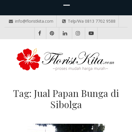
info@floristkita.com
Telp/Wa 0813 7702 9588
TOKO BUNGA PAPAN ONLINE
Karangan Bunga Kirim Langsung – Cepat di Medan
Tag:
Jual Papan Bunga di
Sibolga