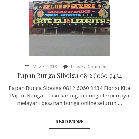
on
May 3, 2018
Leave a Comment
Papan
Papan Bunga Sibolga 0812 6060 9434
Bunga
Sibolga
Papan Bunga Sibolga 0812 6060 9434 Florist Kita
0812
6060
Papan Bunga – toko karangan bunga terpercaya
9434
melayani pesanan bunga online seluruh …
READ MORE