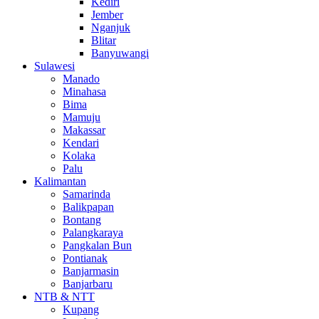
Kediri
Jember
Nganjuk
Blitar
Banyuwangi
Sulawesi
Manado
Minahasa
Bima
Mamuju
Makassar
Kendari
Kolaka
Palu
Kalimantan
Samarinda
Balikpapan
Bontang
Palangkaraya
Pangkalan Bun
Pontianak
Banjarmasin
Banjarbaru
NTB & NTT
Kupang