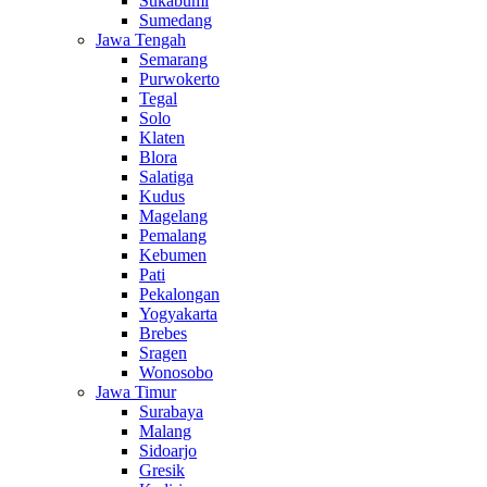
Sukabumi
Sumedang
Jawa Tengah
Semarang
Purwokerto
Tegal
Solo
Klaten
Blora
Salatiga
Kudus
Magelang
Pemalang
Kebumen
Pati
Pekalongan
Yogyakarta
Brebes
Sragen
Wonosobo
Jawa Timur
Surabaya
Malang
Sidoarjo
Gresik