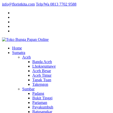
info@floristkita.com
Telp/Wa 0813 7702 9588
Karangan Bunga Kirim Langsung – Cepat di Medan
Home
Toko Bunga Papan Online
Sumatra
Aceh
Banda Aceh
Lhokseumawe
Aceh Besar
Aceh Timur
Tapak Tuan
Takengon
Sumbar
Padang
Bukit Tinggi
Pariaman
Payakumbuh
Batusangkar