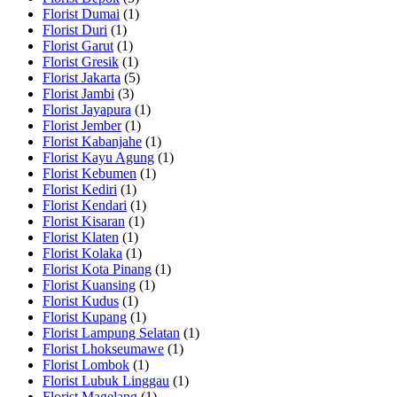
Florist Dumai
(1)
Florist Duri
(1)
Florist Garut
(1)
Florist Gresik
(1)
Florist Jakarta
(5)
Florist Jambi
(3)
Florist Jayapura
(1)
Florist Jember
(1)
Florist Kabanjahe
(1)
Florist Kayu Agung
(1)
Florist Kebumen
(1)
Florist Kediri
(1)
Florist Kendari
(1)
Florist Kisaran
(1)
Florist Klaten
(1)
Florist Kolaka
(1)
Florist Kota Pinang
(1)
Florist Kuansing
(1)
Florist Kudus
(1)
Florist Kupang
(1)
Florist Lampung Selatan
(1)
Florist Lhokseumawe
(1)
Florist Lombok
(1)
Florist Lubuk Linggau
(1)
Florist Magelang
(1)