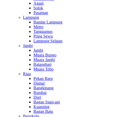
Agam
Solok
Pasaman
Lampung
Bandar Lampung
Metro
Tanggamus
Pring Sewu
Lampung Selatan
Jambi
Jambi
Muara Bungo
Muara Jambi
Batanghari
Muara Tebo
Riau
Pekan Baru
Dumai
Bangkinang
Rumbai
Duri
Bagan Siapi-api
Kuansing
Bagan Batu
Bengkulu