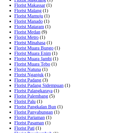
Florist Makassar
(1)
Florist Malang
(1)
Florist Mamuju
(1)
Florist Manado
(1)
Florist Mataram
(1)
Florist Medan
(9)
Florist Metro
(1)
Florist Minahasa
(1)
Florist Muara Bungo
(1)
Florist Muara Enim
(1)
Florist Muara Jambi
(1)
Florist Muara Tebo
(1)
Florist Natuna
(1)
Florist Nganjuk
(1)
Florist Padang
(3)
Florist Padang Sidempuan
(1)
Florist Palangkaraya
(1)
Florist Palembang
(5)
Florist Palu
(1)
Florist Pangkalan Bun
(1)
Florist Panyabungan
(1)
Florist Pariaman
(1)
Florist Pasaman
(1)
Florist Pati
(1)