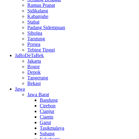
Rantau Prapat
Sidikalang
Kabanjahe
Stabat
Padang Sidempuan
Sibolga
Tarutung
Porsea
Tebing Tinggi
JaBoDeTaBek
Jakarta
Bogor
Depok
Tangerang
Bekasi
Jawa
Jawa Barat
Bandung
Cirebon
Cianjur
Ciamis
Garut
Tasikmalaya
Subang