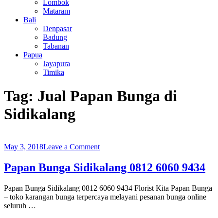
Lombok
Mataram
Bali
Denpasar
Badung
Tabanan
Papua
Jayapura
Timika
Tag:
Jual Papan Bunga di
Sidikalang
on
May 3, 2018
Leave a Comment
Papan
Bunga
Papan Bunga Sidikalang 0812 6060 9434
Sidikalang
0812
Papan Bunga Sidikalang 0812 6060 9434 Florist Kita Papan Bunga
6060
– toko karangan bunga terpercaya melayani pesanan bunga online
9434
seluruh …