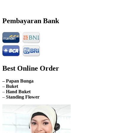
Email: info@nusantaraflorist.com
Buka Senin sd. Minggu
Pembayaran Bank
Best Online Order
– Papan Bunga
–
Buket
–
Hand Buket
–
Standing Flower