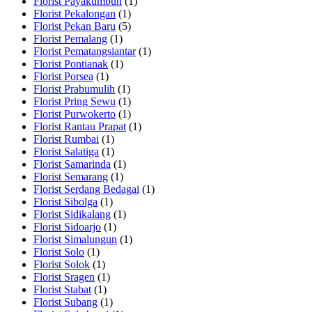
Florist Payakumbuh
(1)
Florist Pekalongan
(1)
Florist Pekan Baru
(5)
Florist Pemalang
(1)
Florist Pematangsiantar
(1)
Florist Pontianak
(1)
Florist Porsea
(1)
Florist Prabumulih
(1)
Florist Pring Sewu
(1)
Florist Purwokerto
(1)
Florist Rantau Prapat
(1)
Florist Rumbai
(1)
Florist Salatiga
(1)
Florist Samarinda
(1)
Florist Semarang
(1)
Florist Serdang Bedagai
(1)
Florist Sibolga
(1)
Florist Sidikalang
(1)
Florist Sidoarjo
(1)
Florist Simalungun
(1)
Florist Solo
(1)
Florist Solok
(1)
Florist Sragen
(1)
Florist Stabat
(1)
Florist Subang
(1)