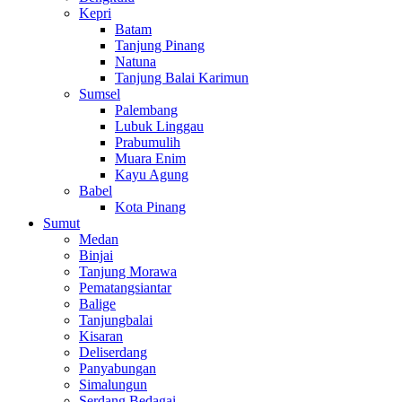
Kepri
Batam
Tanjung Pinang
Natuna
Tanjung Balai Karimun
Sumsel
Palembang
Lubuk Linggau
Prabumulih
Muara Enim
Kayu Agung
Babel
Kota Pinang
Sumut
Medan
Binjai
Tanjung Morawa
Pematangsiantar
Balige
Tanjungbalai
Kisaran
Deliserdang
Panyabungan
Simalungun
Serdang Bedagai