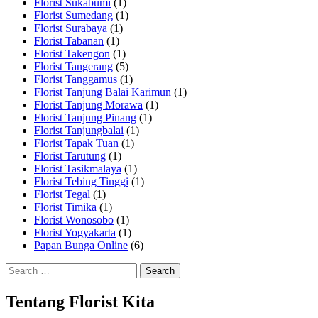
Florist Sukabumi
(1)
Florist Sumedang
(1)
Florist Surabaya
(1)
Florist Tabanan
(1)
Florist Takengon
(1)
Florist Tangerang
(5)
Florist Tanggamus
(1)
Florist Tanjung Balai Karimun
(1)
Florist Tanjung Morawa
(1)
Florist Tanjung Pinang
(1)
Florist Tanjungbalai
(1)
Florist Tapak Tuan
(1)
Florist Tarutung
(1)
Florist Tasikmalaya
(1)
Florist Tebing Tinggi
(1)
Florist Tegal
(1)
Florist Timika
(1)
Florist Wonosobo
(1)
Florist Yogyakarta
(1)
Papan Bunga Online
(6)
Search
for:
Tentang Florist Kita