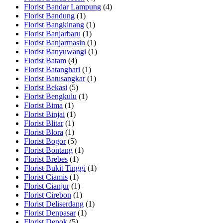
Florist Bandar Lampung
(4)
Florist Bandung
(1)
Florist Bangkinang
(1)
Florist Banjarbaru
(1)
Florist Banjarmasin
(1)
Florist Banyuwangi
(1)
Florist Batam
(4)
Florist Batanghari
(1)
Florist Batusangkar
(1)
Florist Bekasi
(5)
Florist Bengkulu
(1)
Florist Bima
(1)
Florist Binjai
(1)
Florist Blitar
(1)
Florist Blora
(1)
Florist Bogor
(5)
Florist Bontang
(1)
Florist Brebes
(1)
Florist Bukit Tinggi
(1)
Florist Ciamis
(1)
Florist Cianjur
(1)
Florist Cirebon
(1)
Florist Deliserdang
(1)
Florist Denpasar
(1)
Florist Depok
(5)