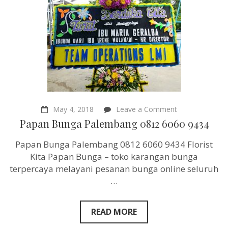
on
May 4, 2018
Leave a Comment
Papan
Papan Bunga Palembang 0812 6060 9434
Bunga
Palembang
Papan Bunga Palembang 0812 6060 9434 Florist
0812
6060
Kita Papan Bunga – toko karangan bunga
9434
terpercaya melayani pesanan bunga online seluruh
…
READ MORE