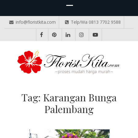
info@floristkita.com
Telp/Wa 0813 7702 9588
TOKO BUNGA PAPAN ONLINE
Karangan Bunga Kirim Langsung – Cepat di Medan
Tag:
Karangan Bunga
Palembang