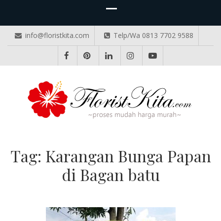
info@floristkita.com
Telp/Wa 0813 7702 9588
TOKO BUNGA PAPAN ONLINE
Karangan Bunga Kirim Langsung – Cepat di Medan
Tag:
Karangan Bunga Papan
di Bagan batu