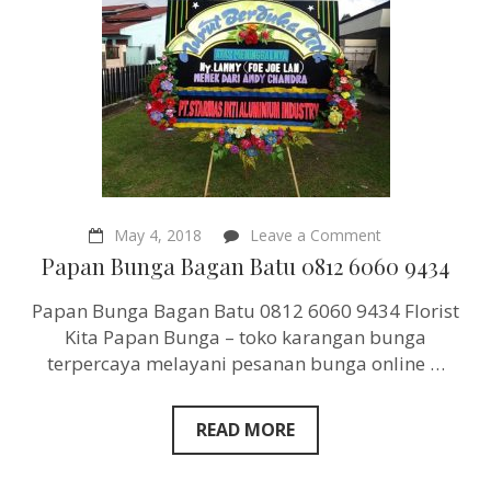
on
May 4, 2018
Leave a Comment
Papan
Papan Bunga Bagan Batu 0812 6060 9434
Bunga
Bagan
Papan Bunga Bagan Batu 0812 6060 9434 Florist
Batu
0812
Kita Papan Bunga – toko karangan bunga
6060
terpercaya melayani pesanan bunga online …
9434
READ MORE