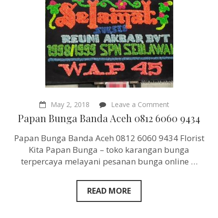
on
May 2, 2018
Leave a Comment
Papan
Papan Bunga Banda Aceh 0812 6060 9434
Bunga
Banda
Papan Bunga Banda Aceh 0812 6060 9434 Florist
Aceh
0812
Kita Papan Bunga – toko karangan bunga
6060
terpercaya melayani pesanan bunga online …
9434
READ MORE