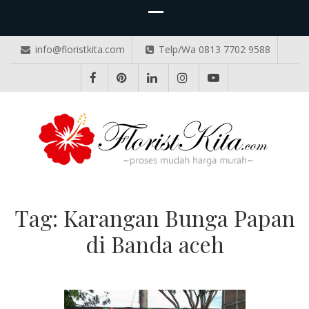
info@floristkita.com
Telp/Wa 0813 7702 9588
TOKO BUNGA PAPAN ONLINE
Karangan Bunga Kirim Langsung – Cepat di Medan
Tag:
Karangan Bunga Papan
di Banda aceh