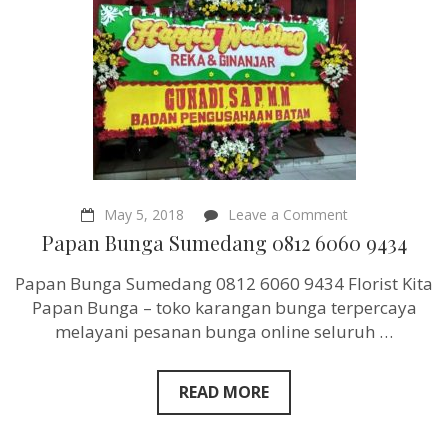
on
May 5, 2018
Leave a Comment
Papan
Papan Bunga Sumedang 0812 6060 9434
Bunga
Sumedang
Papan Bunga Sumedang 0812 6060 9434 Florist Kita
0812
6060
Papan Bunga – toko karangan bunga terpercaya
9434
melayani pesanan bunga online seluruh …
READ MORE