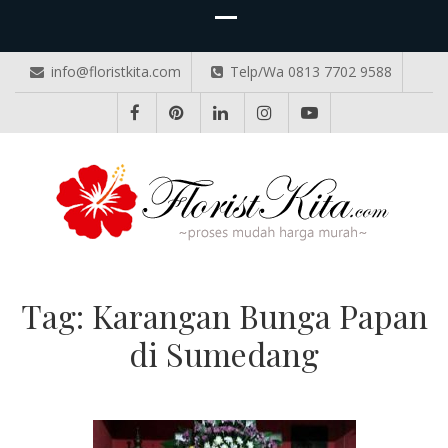
info@floristkita.com
Telp/Wa 0813 7702 9588
TOKO BUNGA PAPAN ONLINE
Karangan Bunga Kirim Langsung – Cepat di Medan
Tag:
Karangan Bunga Papan
di Sumedang