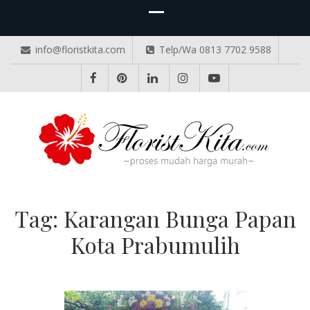
info@floristkita.com
Telp/Wa 0813 7702 9588
TOKO BUNGA PAPAN ONLINE
Karangan Bunga Kirim Langsung – Cepat di Medan
Tag:
Karangan Bunga Papan
Kota Prabumulih