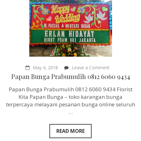
on
May 4, 2018
Leave a Comment
Papan
Papan Bunga Prabumulih 0812 6060 9434
Bunga
Prabumulih
Papan Bunga Prabumulih 0812 6060 9434 Florist
0812
6060
Kita Papan Bunga – toko karangan bunga
9434
terpercaya melayani pesanan bunga online seluruh
…
READ MORE