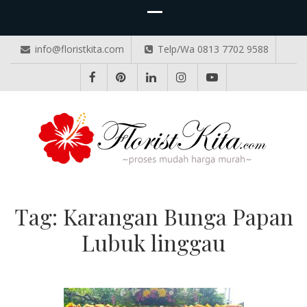
info@floristkita.com
Telp/Wa 0813 7702 9588
TOKO BUNGA PAPAN ONLINE
Karangan Bunga Kirim Langsung – Cepat di Medan
Tag:
Karangan Bunga Papan
Lubuk linggau