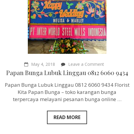
on
May 4, 2018
Leave a Comment
Papan
Papan Bunga Lubuk Linggau 0812 6060 9434
Bunga
Lubuk
Papan Bunga Lubuk Linggau 0812 6060 9434 Florist
Linggau
0812
Kita Papan Bunga – toko karangan bunga
6060
terpercaya melayani pesanan bunga online …
9434
READ MORE