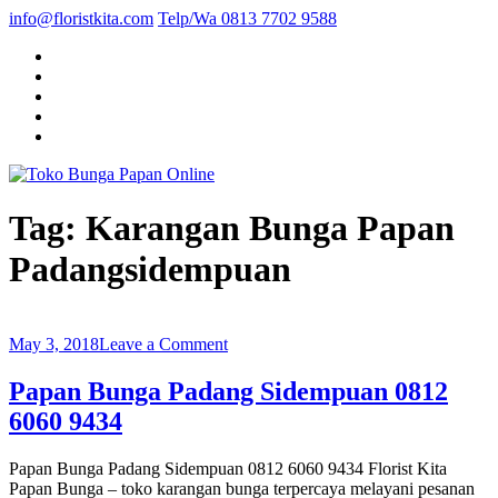
info@floristkita.com
Telp/Wa 0813 7702 9588
Karangan Bunga Kirim Langsung – Cepat di Medan
Toko Bunga Papan Online
Tag:
Karangan Bunga Papan
Padangsidempuan
on
May 3, 2018
Leave a Comment
Papan
Bunga
Papan Bunga Padang Sidempuan 0812
Padang
6060 9434
Sidempuan
0812
6060
Papan Bunga Padang Sidempuan 0812 6060 9434 Florist Kita
9434
Papan Bunga – toko karangan bunga terpercaya melayani pesanan