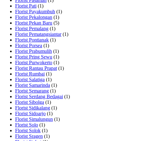
Florist Pasaman
(1)
Florist Pati
(1)
Florist Payakumbuh
(1)
Florist Pekalongan
(1)
Florist Pekan Baru
(5)
Florist Pemalang
(1)
Florist Pematangsiantar
(1)
Florist Pontianak
(1)
Florist Porsea
(1)
Florist Prabumulih
(1)
Florist Pring Sewu
(1)
Florist Purwokerto
(1)
Florist Rantau Prapat
(1)
Florist Rumbai
(1)
Florist Salatiga
(1)
Florist Samarinda
(1)
Florist Semarang
(1)
Florist Serdang Bedagai
(1)
Florist Sibolga
(1)
Florist Sidikalang
(1)
Florist Sidoarjo
(1)
Florist Simalungun
(1)
Florist Solo
(1)
Florist Solok
(1)
Florist Sragen
(1)