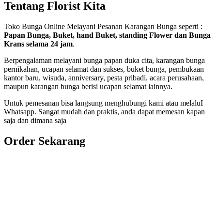
Tentang Florist Kita
Toko Bunga Online Melayani Pesanan Karangan Bunga seperti :
Papan Bunga, Buket, hand Buket, standing Flower dan Bunga
Krans selama 24 jam
.
Berpengalaman melayani bunga papan duka cita, karangan bunga
pernikahan, ucapan selamat dan sukses, buket bunga, pembukaan
kantor baru, wisuda, anniversary, pesta pribadi, acara perusahaan,
maupun karangan bunga berisi ucapan selamat lainnya.
Untuk pemesanan bisa langsung menghubungi kami atau melaluI
Whatsapp. Sangat mudah dan praktis, anda dapat memesan kapan
saja dan dimana saja
Order Sekarang
Pemesanan 24 Jam
Telp. 0813 7702 9588
Wa. 0813 7702 9588
Email: info@nusantaraflorist.com