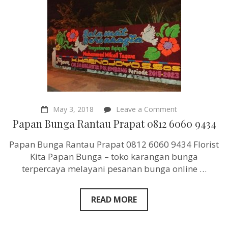
on
May 3, 2018
Leave a Comment
Papan
Papan Bunga Rantau Prapat 0812 6060 9434
Bunga
Rantau
Papan Bunga Rantau Prapat 0812 6060 9434 Florist
Prapat
0812
Kita Papan Bunga – toko karangan bunga
6060
terpercaya melayani pesanan bunga online …
9434
READ MORE