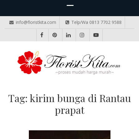
info@floristkita.com
Telp/Wa 0813 7702 9588
TOKO BUNGA PAPAN ONLINE
Karangan Bunga Kirim Langsung – Cepat di Medan
Tag:
kirim bunga di Rantau
prapat