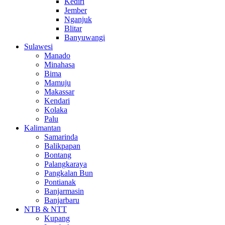
Kediri
Jember
Nganjuk
Blitar
Banyuwangi
Sulawesi
Manado
Minahasa
Bima
Mamuju
Makassar
Kendari
Kolaka
Palu
Kalimantan
Samarinda
Balikpapan
Bontang
Palangkaraya
Pangkalan Bun
Pontianak
Banjarmasin
Banjarbaru
NTB & NTT
Kupang