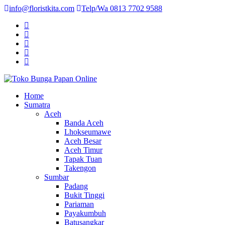
info@floristkita.com
Telp/Wa 0813 7702 9588
Karangan Bunga Kirim Langsung – Cepat di Medan
Home
Toko Bunga Papan Online
Sumatra
Aceh
Banda Aceh
Lhokseumawe
Aceh Besar
Aceh Timur
Tapak Tuan
Takengon
Sumbar
Padang
Bukit Tinggi
Pariaman
Payakumbuh
Batusangkar