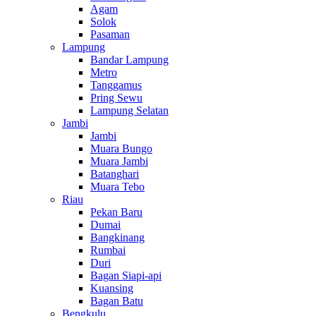
Agam
Solok
Pasaman
Lampung
Bandar Lampung
Metro
Tanggamus
Pring Sewu
Lampung Selatan
Jambi
Jambi
Muara Bungo
Muara Jambi
Batanghari
Muara Tebo
Riau
Pekan Baru
Dumai
Bangkinang
Rumbai
Duri
Bagan Siapi-api
Kuansing
Bagan Batu
Bengkulu