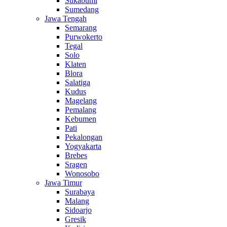
Sukabumi
Sumedang
Jawa Tengah
Semarang
Purwokerto
Tegal
Solo
Klaten
Blora
Salatiga
Kudus
Magelang
Pemalang
Kebumen
Pati
Pekalongan
Yogyakarta
Brebes
Sragen
Wonosobo
Jawa Timur
Surabaya
Malang
Sidoarjo
Gresik