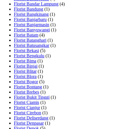
Florist Bandar Lampung
(4)
Florist Bandung
(1)
Florist Bangkinang
(1)
Florist Banjarbaru
(1)
Florist Banjarmasin
(1)
Florist Banyuwangi
(1)
Florist Batam
(4)
Florist Batanghari
(1)
Florist Batusangkar
(1)
Florist Bekasi
(5)
Florist Bengkulu
(1)
Florist Bima
(1)
Florist Binjai
(1)
Florist Blitar
(1)
Florist Blora
(1)
Florist Bogor
(5)
Florist Bontang
(1)
Florist Brebes
(1)
Florist Bukit Tinggi
(1)
Florist Ciamis
(1)
Florist Cianjur
(1)
Florist Cirebon
(1)
Florist Deliserdang
(1)
Florist Denpasar
(1)
Florist Depok
(5)