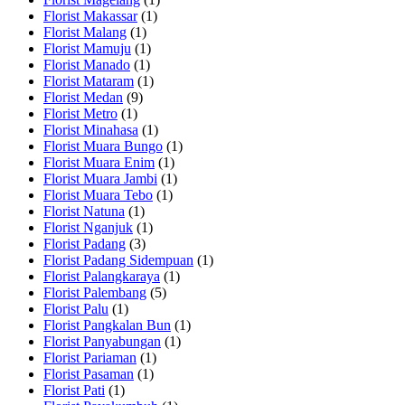
Florist Makassar
(1)
Florist Malang
(1)
Florist Mamuju
(1)
Florist Manado
(1)
Florist Mataram
(1)
Florist Medan
(9)
Florist Metro
(1)
Florist Minahasa
(1)
Florist Muara Bungo
(1)
Florist Muara Enim
(1)
Florist Muara Jambi
(1)
Florist Muara Tebo
(1)
Florist Natuna
(1)
Florist Nganjuk
(1)
Florist Padang
(3)
Florist Padang Sidempuan
(1)
Florist Palangkaraya
(1)
Florist Palembang
(5)
Florist Palu
(1)
Florist Pangkalan Bun
(1)
Florist Panyabungan
(1)
Florist Pariaman
(1)
Florist Pasaman
(1)
Florist Pati
(1)