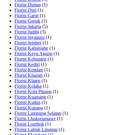
Florist Dumai
(1)
Florist Duri
(1)
Florist Garut
(1)
Florist Gresik
(1)
Florist Jakarta
(5)
Florist Jambi
(3)
Florist Jayapura
(1)
Florist Jember
(1)
Florist Kabanjahe
(1)
Florist Kayu Agung
(1)
Florist Kebumen
(1)
Florist Kediri
(1)
Florist Kendari
(1)
Florist Kisaran
(1)
Florist Klaten
(1)
Florist Kolaka
(1)
Florist Kota Pinang
(1)
Florist Kuansing
(1)
Florist Kudus
(1)
Florist Kupang
(1)
Florist Lampung Selatan
(1)
Florist Lhokseumawe
(1)
Florist Lombok
(1)
Florist Lubuk Linggau
(1)
Florist Magelang
(1)