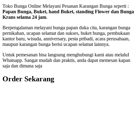
Toko Bunga Online Melayani Pesanan Karangan Bunga seperti :
Papan Bunga, Buket, hand Buket, standing Flower dan Bunga
Krans selama 24 jam
.
Berpengalaman melayani bunga papan duka cita, karangan bunga
pernikahan, ucapan selamat dan sukses, buket bunga, pembukaan
kantor baru, wisuda, anniversary, pesta pribadi, acara perusahaan,
maupun karangan bunga berisi ucapan selamat lainnya.
Untuk pemesanan bisa langsung menghubungi kami atau melaluI
Whatsapp. Sangat mudah dan praktis, anda dapat memesan kapan
saja dan dimana saja
Order Sekarang
Pemesanan 24 Jam
Telp. 0813 7702 9588
Wa. 0813 7702 9588
Email: info@nusantaraflorist.com
Buka Senin sd. Minggu