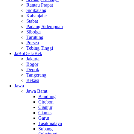
Rantau Prapat
Sidikalang
Kabanjahe
Stabat
Padang Sidempuan
Sibolga
Tarutung
Porsea
Tebing Tinggi
JaBoDeTaBek
Jakarta
Bogor
Depok
Tangerang
Bekasi
Jawa
Jawa Barat
Bandung
Cirebon
Cianjur
Ciamis
Garut
Tasikmalaya
Subang