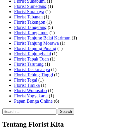
Florist Sukabumi
(1)
Florist Sumedang
(1)
Florist Surabaya
(1)
Florist Tabanan
(1)
Florist Takengon
(1)
Florist Tangerang
(5)
Florist Tanggamus
(1)
Florist Tanjung Balai Karimun
(1)
Florist Tanjung Morawa
(1)
Florist Tanjung Pinang
(1)
Florist Tanjungbalai
(1)
Florist Tapak Tuan
(1)
Florist Tarutung
(1)
Florist Tasikmalaya
(1)
Florist Tebing Tinggi
(1)
Florist Tegal
(1)
Florist Timika
(1)
Florist Wonosobo
(1)
Florist Yogyakarta
(1)
Papan Bunga Online
(6)
Search
for:
Tentang Florist Kita