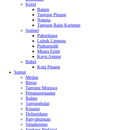
Kepri
Batam
Tanjung Pinang
Natuna
Tanjung Balai Karimun
Sumsel
Palembang
Lubuk Linggau
Prabumulih
Muara Enim
Kayu Agung
Babel
Kota Pinang
Sumut
Medan
Binjai
Tanjung Morawa
Pematangsiantar
Balige
Tanjungbalai
Kisaran
Deliserdang
Panyabungan
Simalungun
Serdang Bedagai