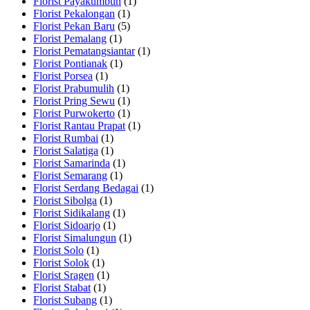
Florist Payakumbuh
(1)
Florist Pekalongan
(1)
Florist Pekan Baru
(5)
Florist Pemalang
(1)
Florist Pematangsiantar
(1)
Florist Pontianak
(1)
Florist Porsea
(1)
Florist Prabumulih
(1)
Florist Pring Sewu
(1)
Florist Purwokerto
(1)
Florist Rantau Prapat
(1)
Florist Rumbai
(1)
Florist Salatiga
(1)
Florist Samarinda
(1)
Florist Semarang
(1)
Florist Serdang Bedagai
(1)
Florist Sibolga
(1)
Florist Sidikalang
(1)
Florist Sidoarjo
(1)
Florist Simalungun
(1)
Florist Solo
(1)
Florist Solok
(1)
Florist Sragen
(1)
Florist Stabat
(1)
Florist Subang
(1)