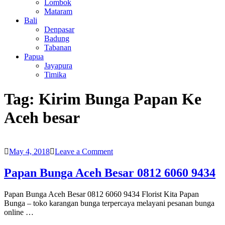
Lombok
Mataram
Bali
Denpasar
Badung
Tabanan
Papua
Jayapura
Timika
Tag:
Kirim Bunga Papan Ke
Aceh besar
on
May 4, 2018
Leave a Comment
Papan
Bunga
Papan Bunga Aceh Besar 0812 6060 9434
Aceh
Besar
Papan Bunga Aceh Besar 0812 6060 9434 Florist Kita Papan
0812
Bunga – toko karangan bunga terpercaya melayani pesanan bunga
6060
online …
9434