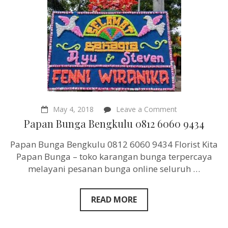
on
May 4, 2018
Leave a Comment
Papan
Papan Bunga Bengkulu 0812 6060 9434
Bunga
Bengkulu
Papan Bunga Bengkulu 0812 6060 9434 Florist Kita
0812
6060
Papan Bunga – toko karangan bunga terpercaya
9434
melayani pesanan bunga online seluruh …
READ MORE