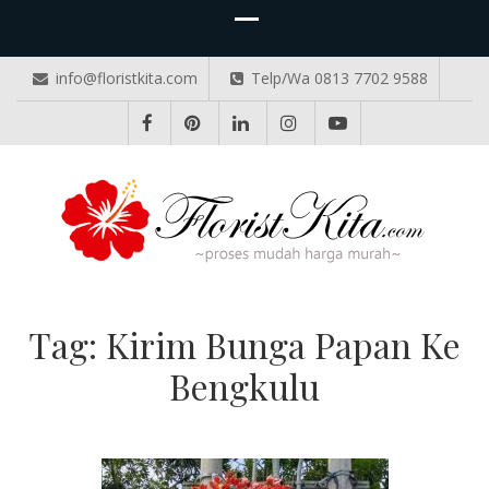
info@floristkita.com
Telp/Wa 0813 7702 9588
TOKO BUNGA PAPAN ONLINE
Karangan Bunga Kirim Langsung – Cepat di Medan
Tag:
Kirim Bunga Papan Ke
Bengkulu