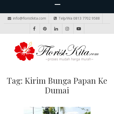
info@floristkita.com
Telp/Wa 0813 7702 9588
TOKO BUNGA PAPAN ONLINE
Karangan Bunga Kirim Langsung – Cepat di Medan
Tag:
Kirim Bunga Papan Ke
Dumai