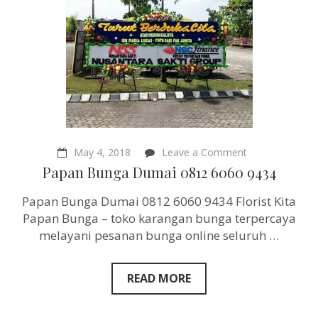
on
May 4, 2018
Leave a Comment
Papan
Papan Bunga Dumai 0812 6060 9434
Bunga
Dumai
Papan Bunga Dumai 0812 6060 9434 Florist Kita
0812
6060
Papan Bunga – toko karangan bunga terpercaya
9434
melayani pesanan bunga online seluruh …
READ MORE